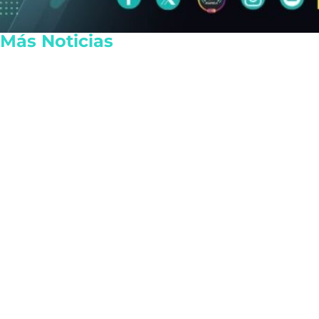
Más Noticias
Claudia Sheinbaum abre la
PRI denuncia
puerta al uso de fracking en
legislativa y
México para garantizar la
la libertad 
soberanía energética
Quintana Ro