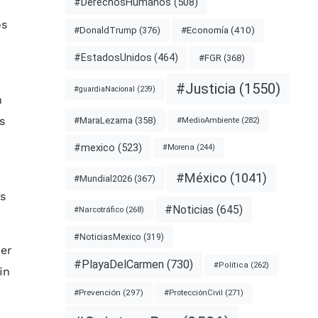
#DerechosHumanos
(508)
os
#Economía
(410)
#DonaldTrump
(376)
#EstadosUnidos
(464)
#FGR
(368)
#Justicia
(1550)
#guardiaNacional
(239)
n
s
#MaraLezama
(358)
#MedioAmbiente
(282)
#mexico
(523)
#Morena
(244)
#México
(1041)
#Mundial2026
(367)
es
#Noticias
(645)
#Narcotráfico
(268)
#NoticiasMexico
(319)
der
#PlayaDelCarmen
(730)
#Política
(262)
in
#Prevención
(297)
#ProtecciónCivil
(271)