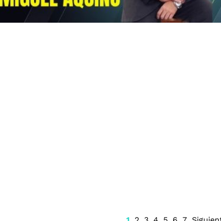
 atrocidad
Alerta por reclutamiento de
 vulneración a
menores en Jalisco
de expresión en
mediante falsas ofertas de
o
empleo en redes sociales
1
2
3
4
5
6
7
Siguien