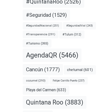
#QuintanaRoo
(2526)
#Seguridad
(1529)
#SeguridadNacional
(251)
#SeguridadVial
(243)
#Transparencia
(291)
#Tulum
(312)
#Turismo
(393)
AgendaQR
(5466)
Cancún
(1777)
chetumal
(601)
cozumel
(293)
Felipe Carrillo Puerto
(237)
Playa del Carmen
(633)
Quintana Roo
(3883)