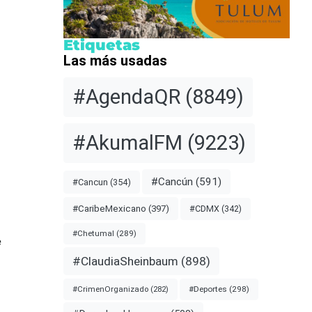
Etiquetas
Las más usadas
#AgendaQR
(8849)
#AkumalFM
(9223)
#Cancún
(591)
#Cancun
(354)
#CDMX
(342)
#CaribeMexicano
(397)
#Chetumal
(289)
e
#ClaudiaSheinbaum
(898)
#Deportes
(298)
#CrimenOrganizado
(282)