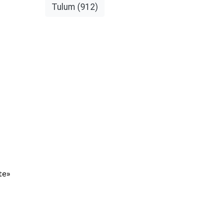
Tulum
(912)
te»