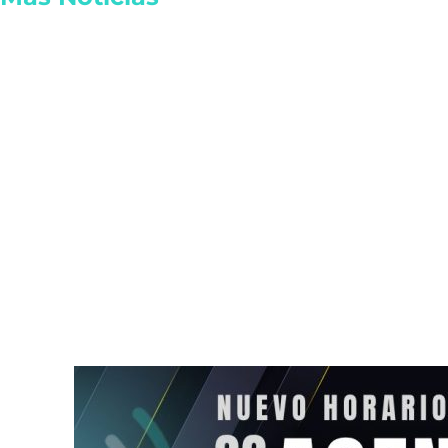
Capturan a homicida de
Diputada Lil
exalcalde oaxaqueño
sufre choque