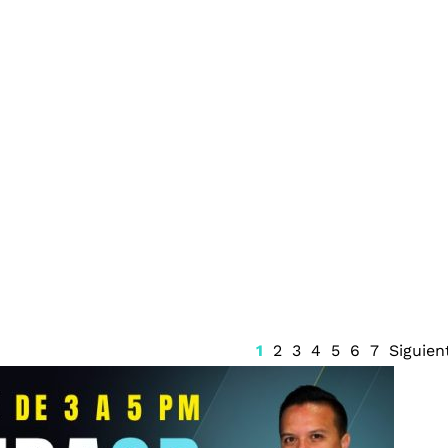
i Mis Martínez
AICM inicia fase dos de
 vehicular
remodelación
1
2
3
4
5
6
7
Siguien