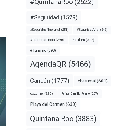
#QuintanaRoo
(2522)
#Seguridad
(1529)
#SeguridadNacional
(251)
#SeguridadVial
(243)
#Transparencia
(290)
#Tulum
(312)
#Turismo
(393)
AgendaQR
(5466)
Cancún
(1777)
chetumal
(601)
cozumel
(293)
Felipe Carrillo Puerto
(237)
Playa del Carmen
(633)
Quintana Roo
(3883)