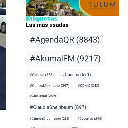
Etiquetas
Las más usadas
#AgendaQR
(8843)
#AkumalFM
(9217)
#Cancún
(591)
#Cancun
(353)
#CDMX
(342)
#CaribeMexicano
(397)
#Chetumal
(289)
#ClaudiaSheinbaum
(897)
#Deportes
(298)
#CrimenOrganizado
(282)