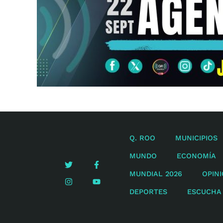
Q. ROO
MUNICIPIOS
MUNDO
ECONOMÍA
MUNDIAL 2026
OPIN
DEPORTES
ESCUCHA