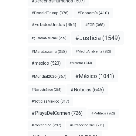
#DerechosHumanos
(507)
#Economía
(410)
#DonaldTrump
(376)
#EstadosUnidos
(464)
#FGR
(368)
#Justicia
(1549)
#guardiaNacional
(239)
#MaraLezama
(358)
#MedioAmbiente
(282)
#mexico
(523)
#Morena
(243)
#México
(1041)
#Mundial2026
(367)
#Noticias
(645)
#Narcotráfico
(268)
#NoticiasMexico
(317)
#PlayaDelCarmen
(726)
#Política
(262)
#Prevención
(297)
#ProtecciónCivil
(271)