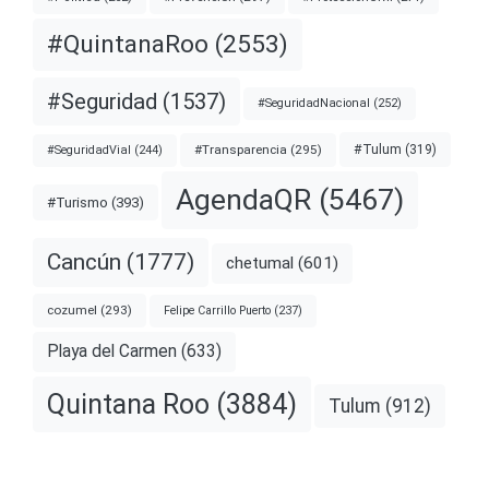
#QuintanaRoo
(2553)
#Seguridad
(1537)
#SeguridadNacional
(252)
#Transparencia
(295)
#Tulum
(319)
#SeguridadVial
(244)
AgendaQR
(5467)
#Turismo
(393)
Cancún
(1777)
chetumal
(601)
cozumel
(293)
Felipe Carrillo Puerto
(237)
Playa del Carmen
(633)
Quintana Roo
(3884)
Tulum
(912)