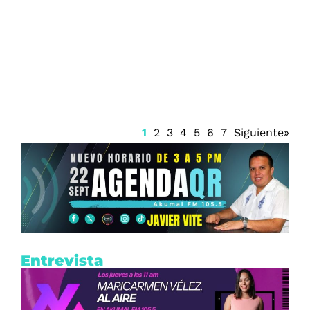
Incrementan las alertas sanitarias por
infecciones bacterianas en estados de la
Costa del Golfo
1
2
3
4
5
6
7
Siguiente»
Entrevista