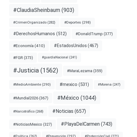
#ClaudiaSheinbaum
(903)
#Deportes
(298)
#CrimenOrganizado
(282)
#DerechosHumanos
(512)
#DonaldTrump
(377)
#EstadosUnidos
(467)
#Economía
(410)
#FGR
(373)
#guardiaNacional
(241)
#Justicia
(1562)
#MaraLezama
(359)
#mexico
(531)
#MedioAmbiente
(290)
#Morena
(247)
#México
(1044)
#Mundial2026
(367)
#Noticias
(657)
#Narcotráfico
(268)
#PlayaDelCarmen
(743)
#NoticiasMexico
(327)
#Prevención
(297)
#ProtecciónCivil
(271)
#Política
(262)