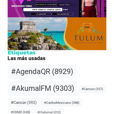
Etiquetas
Las más usadas
#AgendaQR
(8929)
#AkumalFM
(9303)
#Cancun
(357)
#Cancún
(592)
#CaribeMexicano
(398)
#CDMX
(345)
#Chetumal
(292)