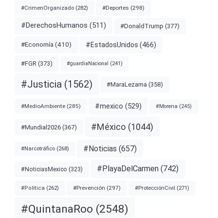
#Deportes
(298)
#CrimenOrganizado
(282)
#DerechosHumanos
(511)
#DonaldTrump
(377)
#EstadosUnidos
(466)
#Economía
(410)
#FGR
(373)
#guardiaNacional
(241)
#Justicia
(1562)
#MaraLezama
(358)
#mexico
(529)
#MedioAmbiente
(285)
#Morena
(245)
#México
(1044)
#Mundial2026
(367)
#Noticias
(657)
#Narcotráfico
(268)
#PlayaDelCarmen
(742)
#NoticiasMexico
(323)
#Prevención
(297)
#ProtecciónCivil
(271)
#Política
(262)
#QuintanaRoo
(2548)