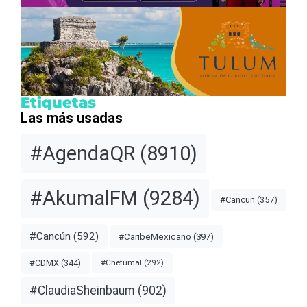
Etiquetas
Las más usadas
#AgendaQR
(8910)
#AkumalFM
(9284)
#Cancun
(357)
#Cancún
(592)
#CaribeMexicano
(397)
#CDMX
(344)
#Chetumal
(292)
#ClaudiaSheinbaum
(902)