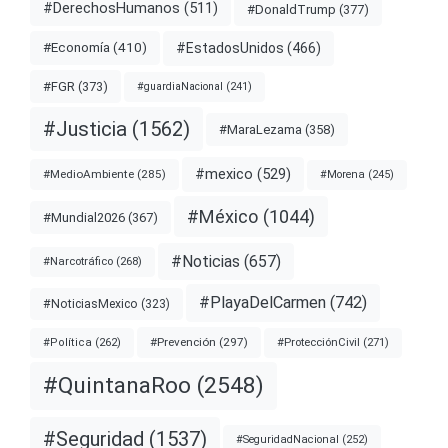
#DerechosHumanos
(511)
#DonaldTrump
(377)
#EstadosUnidos
(466)
#Economía
(410)
#FGR
(373)
#guardiaNacional
(241)
#Justicia
(1562)
#MaraLezama
(358)
#mexico
(529)
#MedioAmbiente
(285)
#Morena
(245)
#México
(1044)
#Mundial2026
(367)
#Noticias
(657)
#Narcotráfico
(268)
#PlayaDelCarmen
(742)
#NoticiasMexico
(323)
#Prevención
(297)
#ProtecciónCivil
(271)
#Política
(262)
#QuintanaRoo
(2548)
#Seguridad
(1537)
#SeguridadNacional
(252)