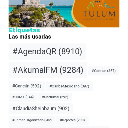
Etiquetas
Las más usadas
#AgendaQR
(8910)
#AkumalFM
(9284)
#Cancun
(357)
#Cancún
(592)
#CaribeMexicano
(397)
#CDMX
(344)
#Chetumal
(292)
#ClaudiaSheinbaum
(902)
#Deportes
(298)
#CrimenOrganizado
(282)