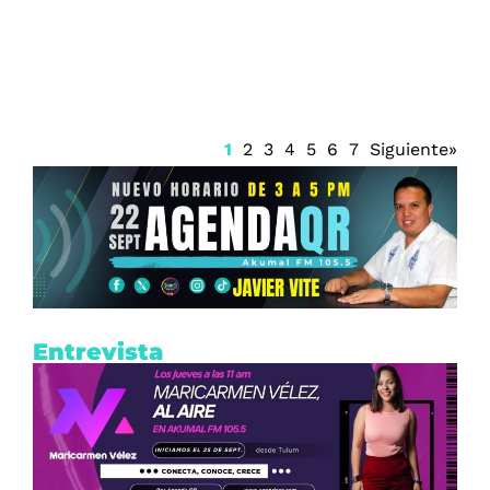
Anticorrupción Quintana Roo y frena
renovación del CPC
1
2
3
4
5
6
7
Siguiente»
Entrevista