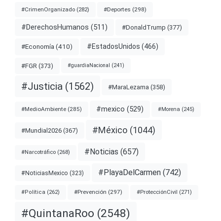
#Deportes
(298)
#CrimenOrganizado
(282)
#DerechosHumanos
(511)
#DonaldTrump
(377)
#EstadosUnidos
(466)
#Economía
(410)
#FGR
(373)
#guardiaNacional
(241)
#Justicia
(1562)
#MaraLezama
(358)
#mexico
(529)
#MedioAmbiente
(285)
#Morena
(245)
#México
(1044)
#Mundial2026
(367)
#Noticias
(657)
#Narcotráfico
(268)
#PlayaDelCarmen
(742)
#NoticiasMexico
(323)
#Prevención
(297)
#ProtecciónCivil
(271)
#Política
(262)
#QuintanaRoo
(2548)