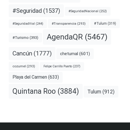
#Seguridad
(1537)
#SeguridadNacional
(252)
#Transparencia
(293)
#Tulum
(319)
#SeguridadVial
(244)
AgendaQR
(5467)
#Turismo
(393)
Cancún
(1777)
chetumal
(601)
cozumel
(293)
Felipe Carrillo Puerto
(237)
Playa del Carmen
(633)
Quintana Roo
(3884)
Tulum
(912)