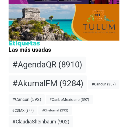
Etiquetas
Las más usadas
#AgendaQR
(8910)
#AkumalFM
(9284)
#Cancun
(357)
#Cancún
(592)
#CaribeMexicano
(397)
#CDMX
(344)
#Chetumal
(292)
#ClaudiaSheinbaum
(902)