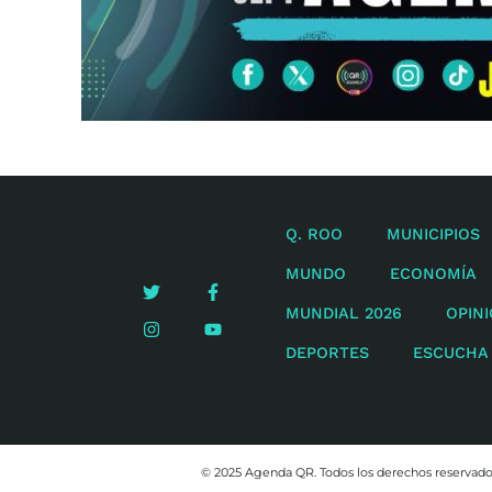
Q. ROO
MUNICIPIOS
MUNDO
ECONOMÍA
MUNDIAL 2026
OPIN
DEPORTES
ESCUCHA
© 2025 Agenda QR. Todos los derechos reservad