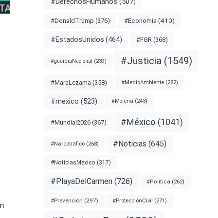
#DerechosHumanos
(507)
#Economía
(410)
#DonaldTrump
(376)
#EstadosUnidos
(464)
#FGR
(368)
#Justicia
(1549)
#guardiaNacional
(239)
#MaraLezama
(358)
#MedioAmbiente
(282)
#mexico
(523)
#Morena
(243)
#México
(1041)
#Mundial2026
(367)
#Noticias
(645)
#Narcotráfico
(268)
#NoticiasMexico
(317)
#PlayaDelCarmen
(726)
#Política
(262)
#Prevención
(297)
#ProtecciónCivil
(271)
ón