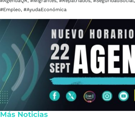
#AgendaQR, #Migrantes, #Repatriados, #SeguridadSocial, 
#Empleo, #AyudaEconómica
Más Noticias