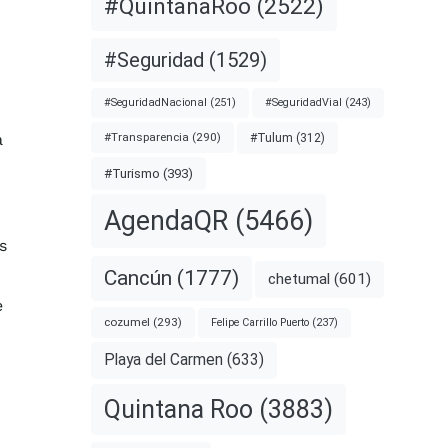
#QuintanaRoo
(2522)
#Seguridad
(1529)
#SeguridadNacional
(251)
#SeguridadVial
(243)
a
#Transparencia
(290)
#Tulum
(312)
#Turismo
(393)
AgendaQR
(5466)
s
Cancún
(1777)
chetumal
(601)
e
cozumel
(293)
Felipe Carrillo Puerto
(237)
Playa del Carmen
(633)
Quintana Roo
(3883)