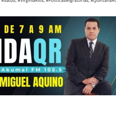
#Salud, #VirginiaRíos, #PolíticasMigratorias, #QuintanaR