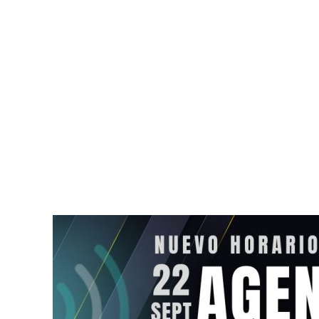
Capturan a homicida de
Diputada Lil
exalcalde oaxaqueño
sufre choque