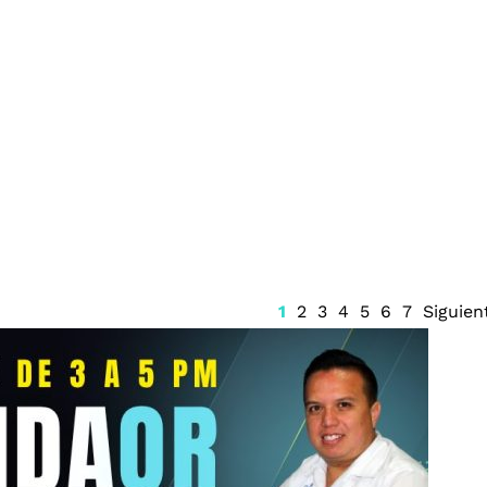
i Mis Martínez
AICM inicia fase dos de
 vehicular
remodelación
1
2
3
4
5
6
7
Siguien