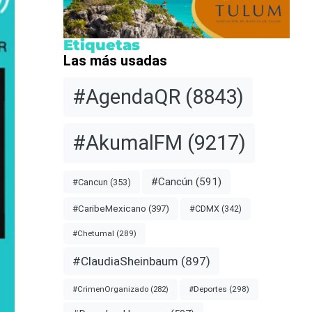
Etiquetas
Las más usadas
#AgendaQR
(8843)
#AkumalFM
(9217)
#Cancún
(591)
#Cancun
(353)
#CDMX
(342)
#CaribeMexicano
(397)
#Chetumal
(289)
#ClaudiaSheinbaum
(897)
#Deportes
(298)
#CrimenOrganizado
(282)