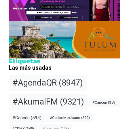
Etiquetas
Las más usadas
#AgendaQR
(8947)
#AkumalFM
(9321)
#Cancun
(359)
#Cancún
(593)
#CaribeMexicano
(399)
#CDMX
(345)
#Chetumal
(293)