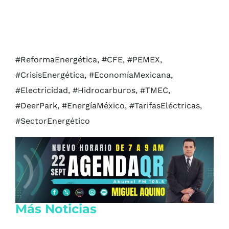
#ReformaEnergética, #CFE, #PEMEX,
#CrisisEnergética, #EconomíaMexicana,
#Electricidad, #Hidrocarburos, #TMEC,
#DeerPark, #EnergíaMéxico, #TarifasEléctricas,
#SectorEnergético
Más Noticias