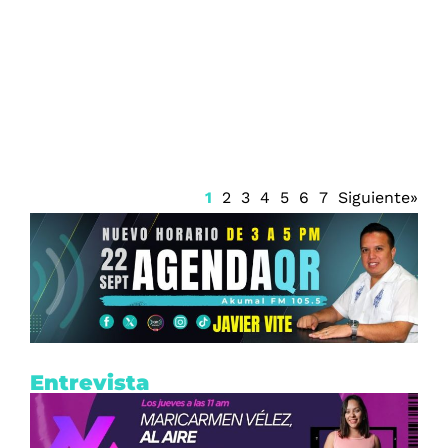
Fuerte terremoto en Colombia deja al
menos 111 fallecidos y severos daños
1
2
3
4
5
6
7
Siguiente»
Entrevista