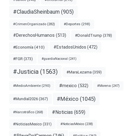
#ClaudiaSheinbaum
(905)
#Deportes
(298)
#CrimenOrganizado
(282)
#DerechosHumanos
(513)
#DonaldTrump
(378)
#EstadosUnidos
(472)
#Economía
(410)
#FGR
(373)
#guardiaNacional
(241)
#Justicia
(1563)
#MaraLezama
(359)
#mexico
(532)
#MedioAmbiente
(290)
#Morena
(247)
#México
(1045)
#Mundial2026
(367)
#Noticias
(659)
#Narcotráfico
(268)
#NoticiasMexico
(331)
#NoticiasMéxico
(238)
#PlayaDelCarmen
(746)
#Política
(262)