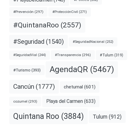
#Prevención
(297)
#ProtecciónCivil
(271)
#QuintanaRoo
(2557)
#Seguridad
(1540)
#SeguridadNacional
(252)
#Transparencia
(296)
#Tulum
(319)
#SeguridadVial
(244)
AgendaQR
(5467)
#Turismo
(393)
Cancún
(1777)
chetumal
(601)
Playa del Carmen
(633)
cozumel
(293)
Quintana Roo
(3884)
Tulum
(912)