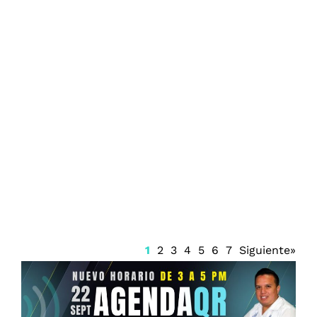
AICM inicia fase dos de remodelación
1
2
3
4
5
6
7
Siguiente»