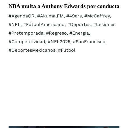
NBA multa a Anthony Edwards por conducta
#AgendaQR, #AkumalFM, #49ers, #McCaffrey,
#NFL, #FútbolAmericano, #Deportes, #Lesiones,
#Pretemporada, #Regreso, #Energía,
#Competitividad, #NFL2025, #SanFrancisco,
#DeportesMexicanos, #Fútbol