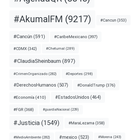
#AkumalFM
(9217)
#Cancun
(353)
#Cancún
(591)
#CaribeMexicano
(397)
#CDMX
(342)
#Chetumal
(289)
#ClaudiaSheinbaum
(897)
#Deportes
(298)
#CrimenOrganizado
(282)
#DerechosHumanos
(507)
#DonaldTrump
(376)
#EstadosUnidos
(464)
#Economía
(410)
#FGR
(368)
#guardiaNacional
(239)
#Justicia
(1549)
#MaraLezama
(358)
#mexico
(523)
#MedioAmbiente
(282)
#Morena
(243)