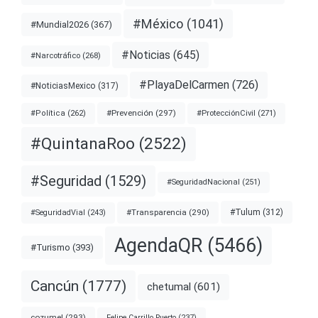
#México
(1041)
#Mundial2026
(367)
#Noticias
(645)
#Narcotráfico
(268)
#PlayaDelCarmen
(726)
#NoticiasMexico
(317)
#Prevención
(297)
#ProtecciónCivil
(271)
#Política
(262)
#QuintanaRoo
(2522)
#Seguridad
(1529)
#SeguridadNacional
(251)
#Transparencia
(290)
#Tulum
(312)
#SeguridadVial
(243)
AgendaQR
(5466)
#Turismo
(393)
Cancún
(1777)
chetumal
(601)
cozumel
(293)
Felipe Carrillo Puerto
(237)