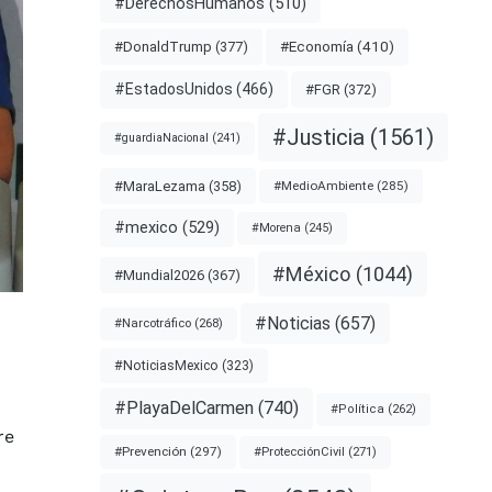
#DerechosHumanos
(510)
#Economía
(410)
#DonaldTrump
(377)
#EstadosUnidos
(466)
#FGR
(372)
#Justicia
(1561)
#guardiaNacional
(241)
#MaraLezama
(358)
#MedioAmbiente
(285)
#mexico
(529)
#Morena
(245)
#México
(1044)
#Mundial2026
(367)
#Noticias
(657)
#Narcotráfico
(268)
#NoticiasMexico
(323)
#PlayaDelCarmen
(740)
#Política
(262)
re
#Prevención
(297)
#ProtecciónCivil
(271)