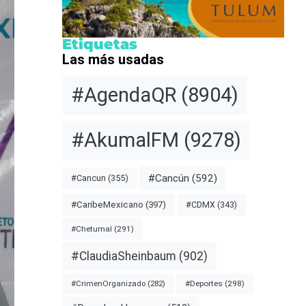
Etiquetas
Las más usadas
#AgendaQR
(8904)
#AkumalFM
(9278)
#Cancún
(592)
#Cancun
(355)
#CDMX
(343)
#CaribeMexicano
(397)
#Chetumal
(291)
#ClaudiaSheinbaum
(902)
#Deportes
(298)
#CrimenOrganizado
(282)