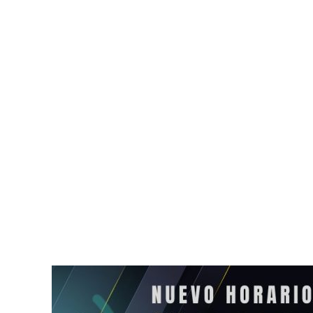
Autoridades investigan
Fallece Jorg
hallazgo de crías de tortuga
y representa
en Tulum dentro de un
futbolista Li
bote de basura