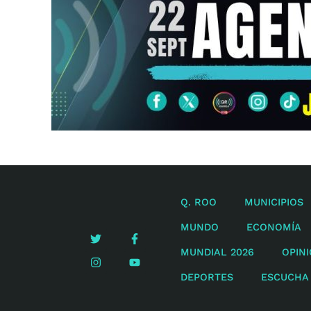
Q. ROO
MUNICIPIOS
MUNDO
ECONOMÍA
MUNDIAL 2026
OPIN
DEPORTES
ESCUCHA