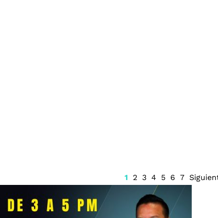
e Messi, padre
Pronóstico del clima en
nte del
Quintana Roo: lluvias y
onel Messi
bochorno hoy 8 de agosto
1
2
3
4
5
6
7
Siguien