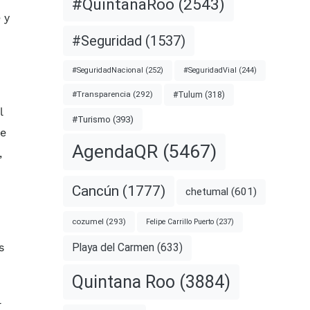
#QuintanaRoo
(2543)
 y
#Seguridad
(1537)
#SeguridadNacional
(252)
#SeguridadVial
(244)
#Transparencia
(292)
#Tulum
(318)
l
#Turismo
(393)
re
AgendaQR
(5467)
,
Cancún
(1777)
chetumal
(601)
cozumel
(293)
Felipe Carrillo Puerto
(237)
s
Playa del Carmen
(633)
Quintana Roo
(3884)
l