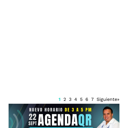
Firma Trump decreto sobre ciudadanía
por nacimiento
1
2
3
4
5
6
7
Siguiente»