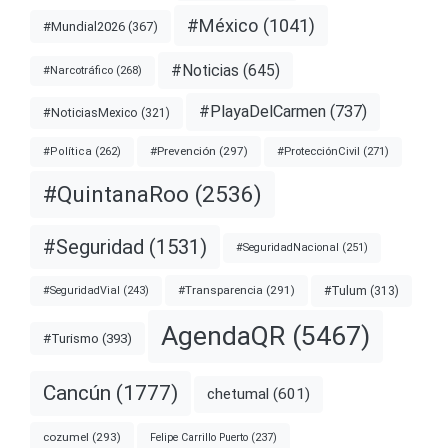
#México
(1041)
#Mundial2026
(367)
#Noticias
(645)
#Narcotráfico
(268)
#PlayaDelCarmen
(737)
#NoticiasMexico
(321)
#Prevención
(297)
#ProtecciónCivil
(271)
#Política
(262)
#QuintanaRoo
(2536)
#Seguridad
(1531)
#SeguridadNacional
(251)
#Transparencia
(291)
#Tulum
(313)
#SeguridadVial
(243)
AgendaQR
(5467)
#Turismo
(393)
Cancún
(1777)
chetumal
(601)
cozumel
(293)
Felipe Carrillo Puerto
(237)