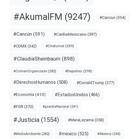
#AkumalFM
(9247)
#Cancun
(354)
#Cancún
(591)
#CaribeMexicano
(397)
#CDMX
(342)
#Chetumal
(289)
#ClaudiaSheinbaum
(898)
#Deportes
(298)
#CrimenOrganizado
(282)
#DerechosHumanos
(508)
#DonaldTrump
(377)
#EstadosUnidos
(466)
#Economía
(410)
#FGR
(370)
#guardiaNacional
(241)
#Justicia
(1554)
#MaraLezama
(358)
#mexico
(525)
#MedioAmbiente
(282)
#Morena
(244)