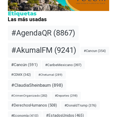
Etiquetas
Las más usadas
#AgendaQR
(8867)
#AkumalFM
(9241)
#Cancun
(354)
#Cancún
(591)
#CaribeMexicano
(397)
#CDMX
(342)
#Chetumal
(289)
#ClaudiaSheinbaum
(898)
#Deportes
(298)
#CrimenOrganizado
(282)
#DerechosHumanos
(508)
#DonaldTrump
(376)
#EstadosUnidos
(465)
#Economía
(410)