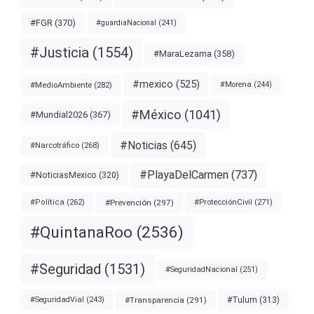
#FGR
(370)
#guardiaNacional
(241)
#Justicia
(1554)
#MaraLezama
(358)
#mexico
(525)
#MedioAmbiente
(282)
#Morena
(244)
#México
(1041)
#Mundial2026
(367)
#Noticias
(645)
#Narcotráfico
(268)
#PlayaDelCarmen
(737)
#NoticiasMexico
(320)
#Prevención
(297)
#ProtecciónCivil
(271)
#Política
(262)
#QuintanaRoo
(2536)
#Seguridad
(1531)
#SeguridadNacional
(251)
#Transparencia
(291)
#Tulum
(313)
#SeguridadVial
(243)