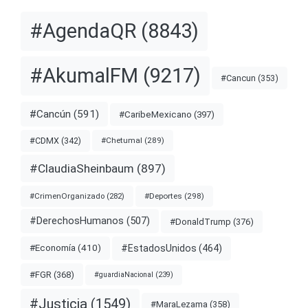
#AgendaQR
(8843)
#AkumalFM
(9217)
#Cancun
(353)
#Cancún
(591)
#CaribeMexicano
(397)
#CDMX
(342)
#Chetumal
(289)
#ClaudiaSheinbaum
(897)
#Deportes
(298)
#CrimenOrganizado
(282)
#DerechosHumanos
(507)
#DonaldTrump
(376)
#EstadosUnidos
(464)
#Economía
(410)
#FGR
(368)
#guardiaNacional
(239)
#Justicia
(1549)
#MaraLezama
(358)