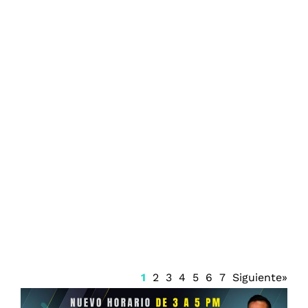
AICM inicia fase dos de remodelación
1
2
3
4
5
6
7
Siguiente»