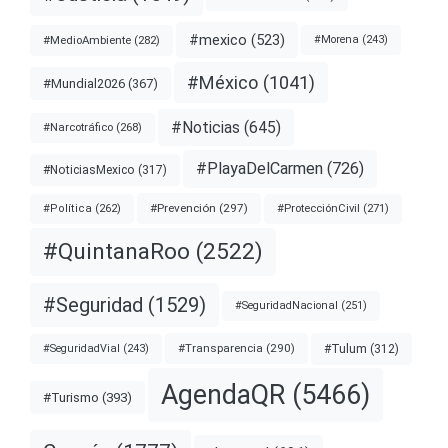
#mexico
(523)
#MedioAmbiente
(282)
#Morena
(243)
#México
(1041)
#Mundial2026
(367)
#Noticias
(645)
#Narcotráfico
(268)
#PlayaDelCarmen
(726)
#NoticiasMexico
(317)
#Prevención
(297)
#ProtecciónCivil
(271)
#Política
(262)
#QuintanaRoo
(2522)
#Seguridad
(1529)
#SeguridadNacional
(251)
#Transparencia
(290)
#Tulum
(312)
#SeguridadVial
(243)
AgendaQR
(5466)
#Turismo
(393)