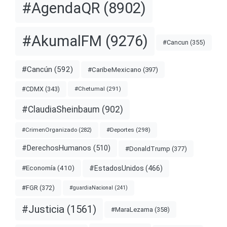
#AgendaQR
(8902)
#AkumalFM
(9276)
#Cancun
(355)
#Cancún
(592)
#CaribeMexicano
(397)
#CDMX
(343)
#Chetumal
(291)
#ClaudiaSheinbaum
(902)
#Deportes
(298)
#CrimenOrganizado
(282)
#DerechosHumanos
(510)
#DonaldTrump
(377)
#EstadosUnidos
(466)
#Economía
(410)
#FGR
(372)
#guardiaNacional
(241)
#Justicia
(1561)
#MaraLezama
(358)