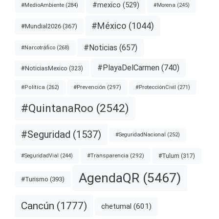
#mexico
(529)
#MedioAmbiente
(284)
#Morena
(245)
#México
(1044)
#Mundial2026
(367)
#Noticias
(657)
#Narcotráfico
(268)
#PlayaDelCarmen
(740)
#NoticiasMexico
(323)
#Prevención
(297)
#ProtecciónCivil
(271)
#Política
(262)
#QuintanaRoo
(2542)
#Seguridad
(1537)
#SeguridadNacional
(252)
#Transparencia
(292)
#Tulum
(317)
#SeguridadVial
(244)
AgendaQR
(5467)
#Turismo
(393)
Cancún
(1777)
chetumal
(601)