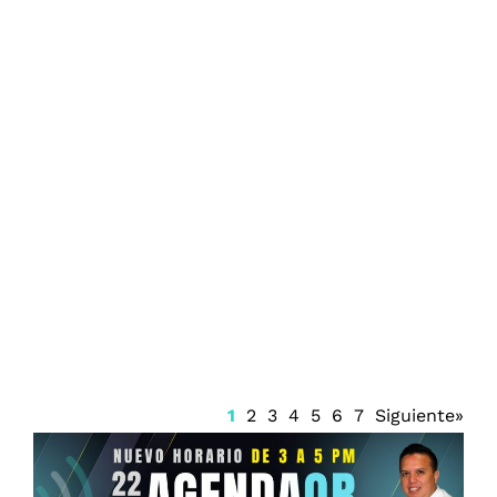
Prisión preventiva para Ángel Aguirre
1
2
3
4
5
6
7
Siguiente»