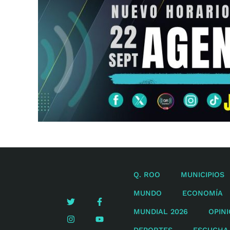
Q. ROO
MUNICIPIOS
MUNDO
ECONOMÍA
MUNDIAL 2026
OPIN
DEPORTES
ESCUCHA