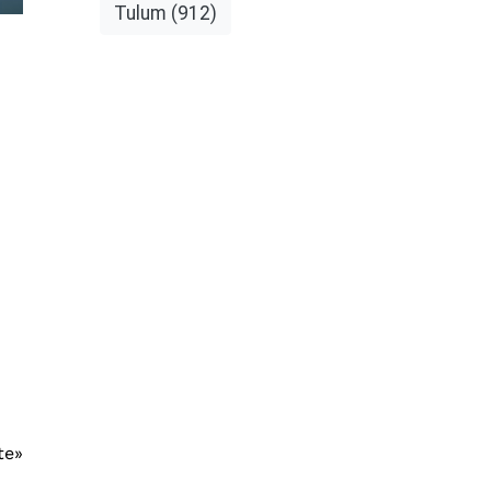
Tulum
(912)
te»