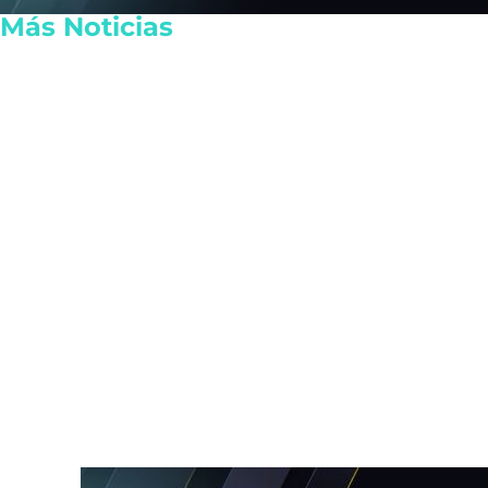
Más Noticias
Procesan al R1 por crimen
Tragedia esc
de exalcalde de Uruapan
Nonthaburi;
Carlos Manzo
mata a sus a
profesores e