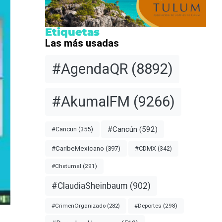
Etiquetas
Las más usadas
#AgendaQR
(8892)
#AkumalFM
(9266)
#Cancún
(592)
#Cancun
(355)
#CDMX
(342)
#CaribeMexicano
(397)
#Chetumal
(291)
#ClaudiaSheinbaum
(902)
#Deportes
(298)
#CrimenOrganizado
(282)