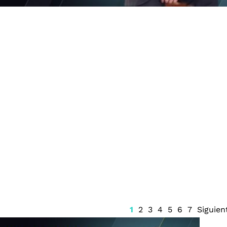
olar en
Proyectan nueva sede
 Adolescente
educativa en Playa del
buelos y a 5
Carmen
n Tailandia
1
2
3
4
5
6
7
Siguien