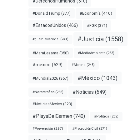
#DerechosHumanos
(510)
#Economía
(410)
#DonaldTrump
(377)
#EstadosUnidos
(466)
#FGR
(371)
#Justicia
(1558)
#guardiaNacional
(241)
#MaraLezama
(358)
#MedioAmbiente
(283)
#mexico
(529)
#Morena
(245)
#México
(1043)
#Mundial2026
(367)
#Noticias
(649)
#Narcotráfico
(268)
#NoticiasMexico
(323)
#PlayaDelCarmen
(740)
#Política
(262)
#Prevención
(297)
#ProtecciónCivil
(271)