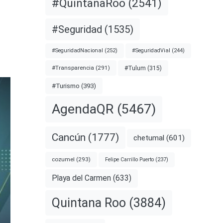
#QuintanaRoo
(2541)
#Seguridad
(1535)
#SeguridadNacional
(252)
#SeguridadVial
(244)
#Transparencia
(291)
#Tulum
(315)
#Turismo
(393)
AgendaQR
(5467)
Cancún
(1777)
chetumal
(601)
cozumel
(293)
Felipe Carrillo Puerto
(237)
Playa del Carmen
(633)
Quintana Roo
(3884)