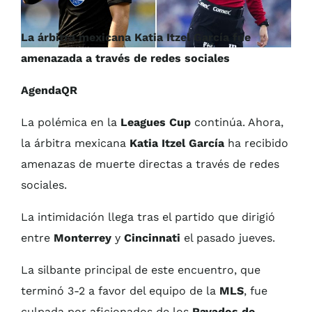
La árbitra mexicana Katia Itzel García fue
amenazada a través de redes sociales
AgendaQR
La polémica en la
Leagues Cup
continúa. Ahora,
la árbitra mexicana
Katia Itzel García
ha recibido
amenazas de muerte directas a través de redes
sociales.
La intimidación llega tras el partido que dirigió
entre
Monterrey
y
Cincinnati
el pasado jueves.
La silbante principal de este encuentro, que
terminó 3-2 a favor del equipo de la
MLS
, fue
culpada por aficionados de los
Rayados de