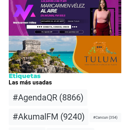
Etiquetas
Las más usadas
#AgendaQR
(8866)
#AkumalFM
(9240)
#Cancun
(354)