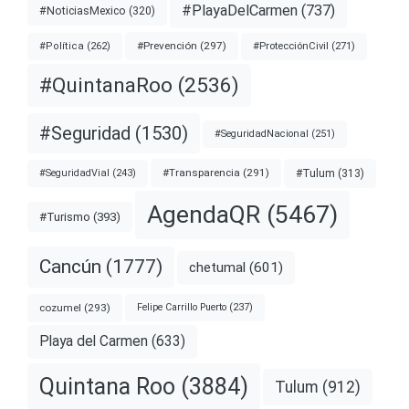
#PlayaDelCarmen
(737)
#NoticiasMexico
(320)
#Prevención
(297)
#ProtecciónCivil
(271)
#Política
(262)
#QuintanaRoo
(2536)
#Seguridad
(1530)
#SeguridadNacional
(251)
#Transparencia
(291)
#Tulum
(313)
#SeguridadVial
(243)
AgendaQR
(5467)
#Turismo
(393)
Cancún
(1777)
chetumal
(601)
cozumel
(293)
Felipe Carrillo Puerto
(237)
Playa del Carmen
(633)
Quintana Roo
(3884)
Tulum
(912)