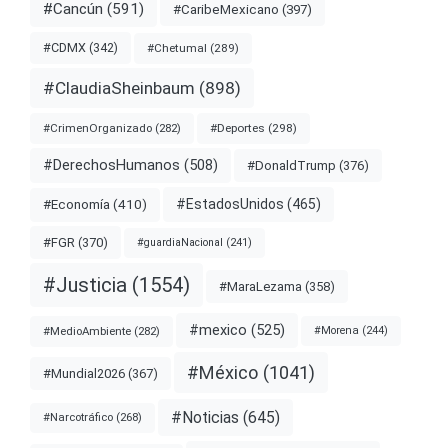
#Cancún
(591)
#CaribeMexicano
(397)
#CDMX
(342)
#Chetumal
(289)
#ClaudiaSheinbaum
(898)
#Deportes
(298)
#CrimenOrganizado
(282)
#DerechosHumanos
(508)
#DonaldTrump
(376)
#EstadosUnidos
(465)
#Economía
(410)
#FGR
(370)
#guardiaNacional
(241)
#Justicia
(1554)
#MaraLezama
(358)
#mexico
(525)
#MedioAmbiente
(282)
#Morena
(244)
#México
(1041)
#Mundial2026
(367)
#Noticias
(645)
#Narcotráfico
(268)