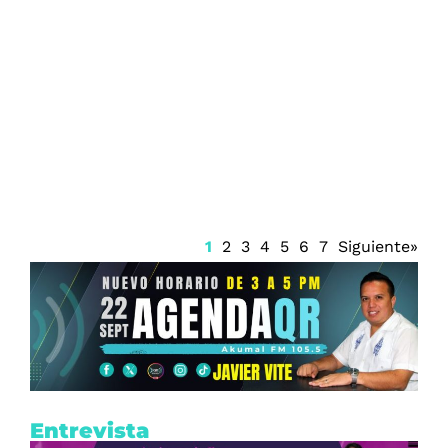
Exgobernador de Guerrero ordenó
desaparecer evidencias del caso
Ayotzinapa: FGR
1
2
3
4
5
6
7
Siguiente»
Entrevista