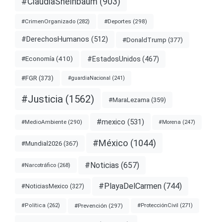
#ClaudiaSheinbaum
(903)
#Deportes
(298)
#CrimenOrganizado
(282)
#DerechosHumanos
(512)
#DonaldTrump
(377)
#EstadosUnidos
(467)
#Economía
(410)
#FGR
(373)
#guardiaNacional
(241)
#Justicia
(1562)
#MaraLezama
(359)
#mexico
(531)
#MedioAmbiente
(290)
#Morena
(247)
#México
(1044)
#Mundial2026
(367)
#Noticias
(657)
#Narcotráfico
(268)
#PlayaDelCarmen
(744)
#NoticiasMexico
(327)
#Prevención
(297)
#ProtecciónCivil
(271)
#Política
(262)