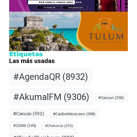
Etiquetas
Las más usadas
#AgendaQR
(8932)
#AkumalFM
(9306)
#Cancun
(358)
#Cancún
(592)
#CaribeMexicano
(398)
#CDMX
(345)
#Chetumal
(293)