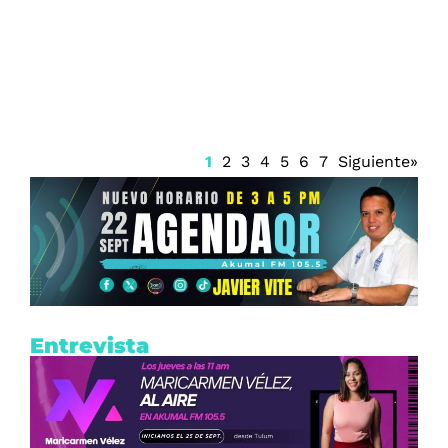
Clima en Quintana Roo prevé intensos
chubascos y calor extremo
1
2
3
4
5
6
7
Siguiente»
Entrevista