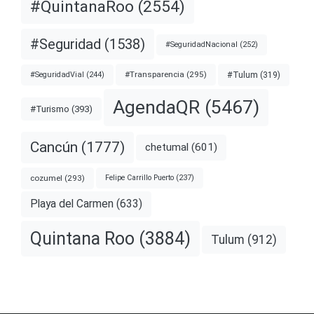
#QuintanaRoo
(2554)
#Seguridad
(1538)
#SeguridadNacional
(252)
#Transparencia
(295)
#Tulum
(319)
#SeguridadVial
(244)
AgendaQR
(5467)
#Turismo
(393)
Cancún
(1777)
chetumal
(601)
cozumel
(293)
Felipe Carrillo Puerto
(237)
Playa del Carmen
(633)
Quintana Roo
(3884)
Tulum
(912)