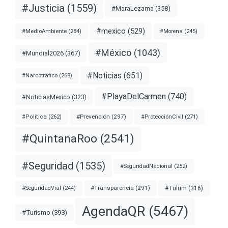
#Justicia
(1559)
#MaraLezama
(358)
#mexico
(529)
#MedioAmbiente
(284)
#Morena
(245)
#México
(1043)
#Mundial2026
(367)
#Noticias
(651)
#Narcotráfico
(268)
#PlayaDelCarmen
(740)
#NoticiasMexico
(323)
#Prevención
(297)
#ProtecciónCivil
(271)
#Política
(262)
#QuintanaRoo
(2541)
#Seguridad
(1535)
#SeguridadNacional
(252)
#Transparencia
(291)
#Tulum
(316)
#SeguridadVial
(244)
AgendaQR
(5467)
#Turismo
(393)