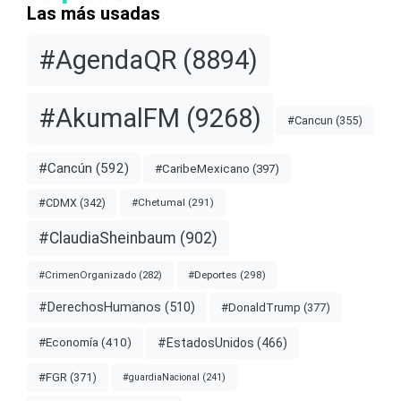
Las más usadas
#AgendaQR
(8894)
#AkumalFM
(9268)
#Cancun
(355)
#Cancún
(592)
#CaribeMexicano
(397)
#CDMX
(342)
#Chetumal
(291)
#ClaudiaSheinbaum
(902)
#Deportes
(298)
#CrimenOrganizado
(282)
#DerechosHumanos
(510)
#DonaldTrump
(377)
#EstadosUnidos
(466)
#Economía
(410)
#FGR
(371)
#guardiaNacional
(241)