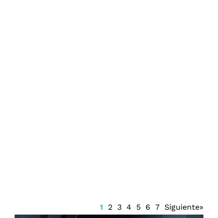
Procesan al R1 por crimen de exalcalde
de Uruapan Carlos Manzo
1
2
3
4
5
6
7
Siguiente»