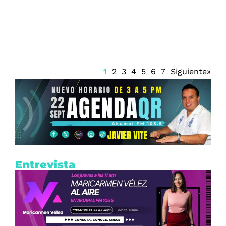
Firma Trump decreto sobre ciudadanía
por nacimiento
1
2
3
4
5
6
7
Siguiente»
Entrevista