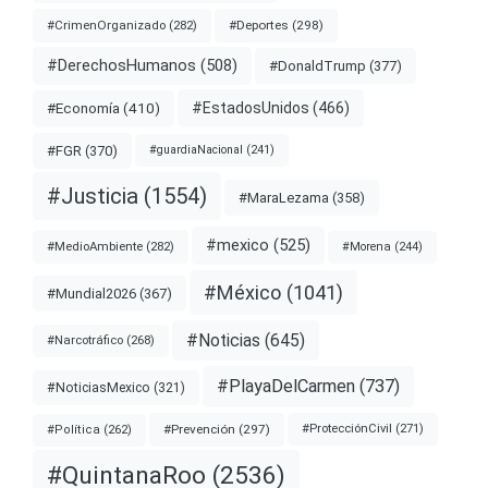
#Deportes
(298)
#CrimenOrganizado
(282)
#DerechosHumanos
(508)
#DonaldTrump
(377)
#EstadosUnidos
(466)
#Economía
(410)
#FGR
(370)
#guardiaNacional
(241)
#Justicia
(1554)
#MaraLezama
(358)
#mexico
(525)
#MedioAmbiente
(282)
#Morena
(244)
#México
(1041)
#Mundial2026
(367)
#Noticias
(645)
#Narcotráfico
(268)
#PlayaDelCarmen
(737)
#NoticiasMexico
(321)
#Prevención
(297)
#ProtecciónCivil
(271)
#Política
(262)
#QuintanaRoo
(2536)