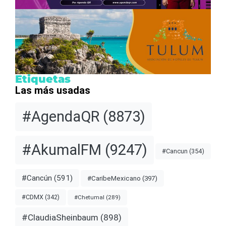
Etiquetas
Las más usadas
#AgendaQR
(8873)
#AkumalFM
(9247)
#Cancun
(354)
#Cancún
(591)
#CaribeMexicano
(397)
#CDMX
(342)
#Chetumal
(289)
#ClaudiaSheinbaum
(898)