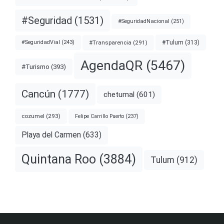
#Seguridad
(1531)
#SeguridadNacional
(251)
#Transparencia
(291)
#Tulum
(313)
#SeguridadVial
(243)
AgendaQR
(5467)
#Turismo
(393)
Cancún
(1777)
chetumal
(601)
cozumel
(293)
Felipe Carrillo Puerto
(237)
Playa del Carmen
(633)
Quintana Roo
(3884)
Tulum
(912)