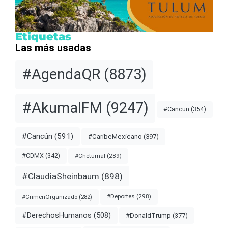
Etiquetas
Las más usadas
#AgendaQR
(8873)
#AkumalFM
(9247)
#Cancun
(354)
#Cancún
(591)
#CaribeMexicano
(397)
#CDMX
(342)
#Chetumal
(289)
#ClaudiaSheinbaum
(898)
#Deportes
(298)
#CrimenOrganizado
(282)
#DerechosHumanos
(508)
#DonaldTrump
(377)