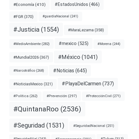
#EstadosUnidos
(466)
#Economía
(410)
#FGR
(370)
#guardiaNacional
(241)
#Justicia
(1554)
#MaraLezama
(358)
#mexico
(525)
#MedioAmbiente
(282)
#Morena
(244)
#México
(1041)
#Mundial2026
(367)
#Noticias
(645)
#Narcotráfico
(268)
#PlayaDelCarmen
(737)
#NoticiasMexico
(321)
#Prevención
(297)
#ProtecciónCivil
(271)
#Política
(262)
#QuintanaRoo
(2536)
#Seguridad
(1531)
#SeguridadNacional
(251)
#Transparencia
(291)
#SeguridadVial
(243)