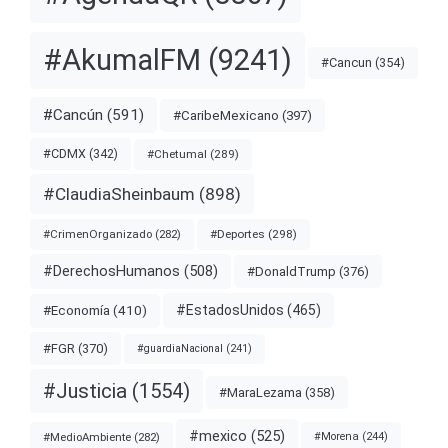
#AkumalFM
(9241)
#Cancun
(354)
#Cancún
(591)
#CaribeMexicano
(397)
#CDMX
(342)
#Chetumal
(289)
#ClaudiaSheinbaum
(898)
#Deportes
(298)
#CrimenOrganizado
(282)
#DerechosHumanos
(508)
#DonaldTrump
(376)
#EstadosUnidos
(465)
#Economía
(410)
#FGR
(370)
#guardiaNacional
(241)
#Justicia
(1554)
#MaraLezama
(358)
#mexico
(525)
#MedioAmbiente
(282)
#Morena
(244)