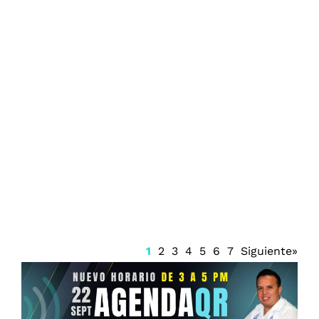
Renueva Isaac del Toro con UAE Team
Emirates hasta 2031
1
2
3
4
5
6
7
Siguiente»