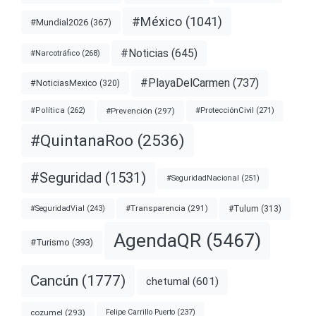
#México
(1041)
#Mundial2026
(367)
#Noticias
(645)
#Narcotráfico
(268)
#PlayaDelCarmen
(737)
#NoticiasMexico
(320)
#Prevención
(297)
#ProtecciónCivil
(271)
#Política
(262)
#QuintanaRoo
(2536)
#Seguridad
(1531)
#SeguridadNacional
(251)
#Transparencia
(291)
#Tulum
(313)
#SeguridadVial
(243)
AgendaQR
(5467)
#Turismo
(393)
Cancún
(1777)
chetumal
(601)
cozumel
(293)
Felipe Carrillo Puerto
(237)