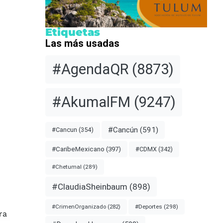
Etiquetas
Las más usadas
#AgendaQR
(8873)
#AkumalFM
(9247)
#Cancún
(591)
#Cancun
(354)
#CDMX
(342)
#CaribeMexicano
(397)
#Chetumal
(289)
#ClaudiaSheinbaum
(898)
#Deportes
(298)
#CrimenOrganizado
(282)
ra