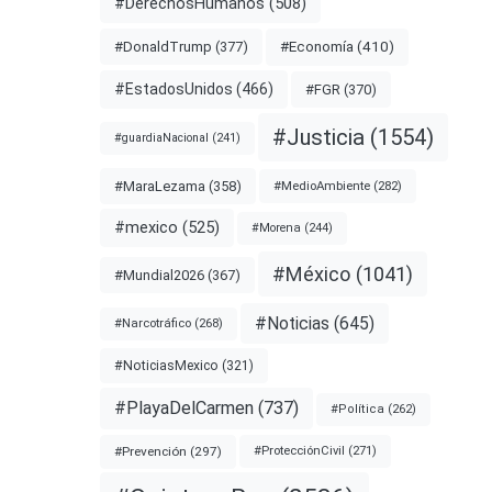
#DerechosHumanos
(508)
#Economía
(410)
#DonaldTrump
(377)
#EstadosUnidos
(466)
#FGR
(370)
#Justicia
(1554)
#guardiaNacional
(241)
#MaraLezama
(358)
#MedioAmbiente
(282)
#mexico
(525)
#Morena
(244)
#México
(1041)
#Mundial2026
(367)
#Noticias
(645)
#Narcotráfico
(268)
#NoticiasMexico
(321)
#PlayaDelCarmen
(737)
#Política
(262)
#Prevención
(297)
#ProtecciónCivil
(271)