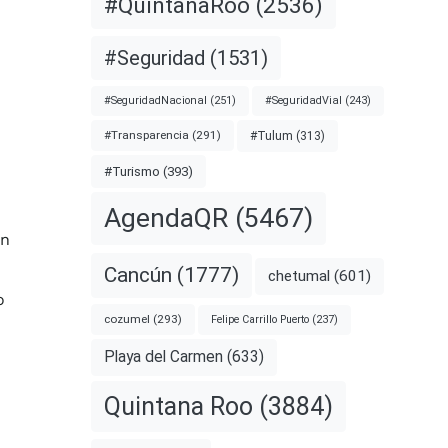
#QuintanaRoo
(2536)
#Seguridad
(1531)
#SeguridadNacional
(251)
#SeguridadVial
(243)
#Transparencia
(291)
#Tulum
(313)
#Turismo
(393)
AgendaQR
(5467)
en
Cancún
(1777)
chetumal
(601)
o
cozumel
(293)
Felipe Carrillo Puerto
(237)
Playa del Carmen
(633)
Quintana Roo
(3884)