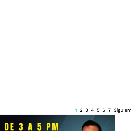
rtugas marinas
Revelan irregularidades en
 en Tulum
contratos de
exgobernadores de Hidalgo
y Chiapas
1
2
3
4
5
6
7
Siguien