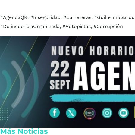
#AgendaQR, #Inseguridad, #Carreteras, #GuillermoGarduñ
#DelincuenciaOrganizada, #Autopistas, #Corrupción
Más Noticias