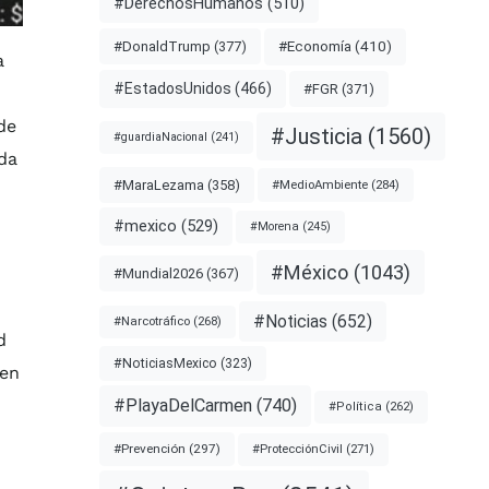
#DerechosHumanos
(510)
#Economía
(410)
#DonaldTrump
(377)
a
#EstadosUnidos
(466)
#FGR
(371)
de
#Justicia
(1560)
#guardiaNacional
(241)
da
#MaraLezama
(358)
#MedioAmbiente
(284)
#mexico
(529)
#Morena
(245)
#México
(1043)
#Mundial2026
(367)
#Noticias
(652)
#Narcotráfico
(268)
d
#NoticiasMexico
(323)
 en
#PlayaDelCarmen
(740)
#Política
(262)
#Prevención
(297)
#ProtecciónCivil
(271)