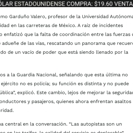
lermo Garduño Valero, profesor de la Universidad Autónom
dad en las carreteras de México. A raíz de incidentes
o enfatizó que la falta de coordinación entre las fuerzas 
e adueñe de las vías, rescatando un panorama que recuer
ndo de un vacío de poder que está siendo llenado por la
inos a la Guardia Nacional, señalando que esta última no
 ejército no es policía; su función es distinta y no puede
ública”, explicó. Este cambio, lejos de mejorar la segurida
conductores y pasajeros, quienes ahora enfrentan asaltos
ridad.
 central en la conversación. “Las autopistas son un
en las tarifas, la calidad del servicio es deplorable”,