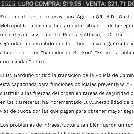
Agenda QR
En una entrevista exclusiva para Agenda QR, el Dr. Guil
Metropolitana, expuso la alarmante situación de la seguri
recientes en la zona entre Puebla y Atlixco, el Dr. Garduñ
seguridad ha permitido que la delincuencia organizada s
a la época de los “bandidos de Río Frío”. “Estamos habla
criminalidad”, afirmó.
El Dr. Garduño criticó la transición de la Policía de Cam
está capacitada para funciones policiales preventivas. “El
sustituir a las fuerzas del orden en tareas de seguridad p
en las carreteras, ha incrementado la vulnerabilidad de 
vías de cuota por las que pagan para obtener mayor segu
Los problemas de infraestructura también fueron un tema
desastre; no hay mantenimiento y, a pesar de los aumentos 