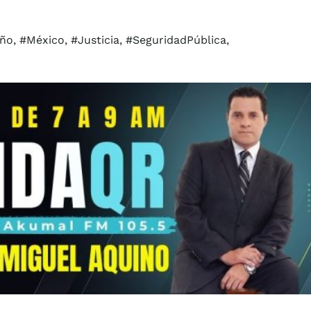
o, #México, #Justicia, #SeguridadPública,