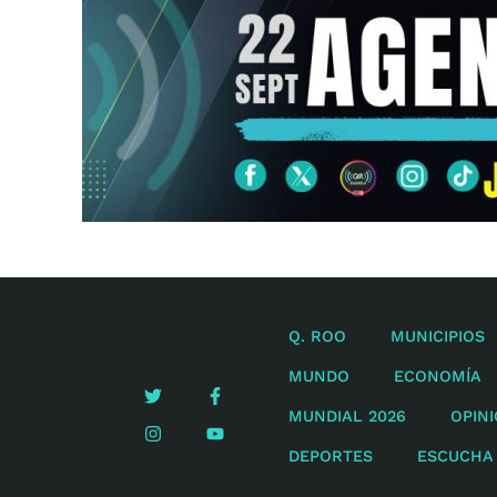
Q. ROO
MUNICIPIOS
MUNDO
ECONOMÍA
MUNDIAL 2026
OPIN
DEPORTES
ESCUCHA