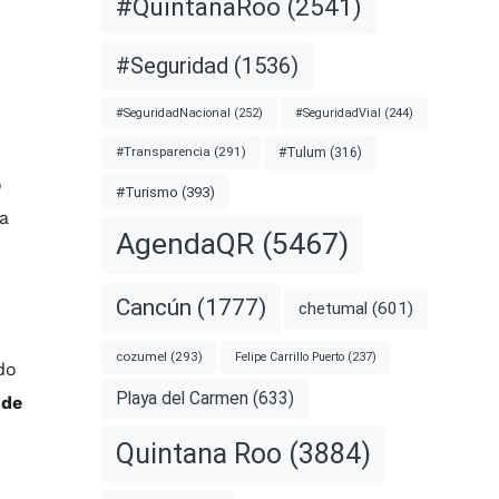
#QuintanaRoo
(2541)
#Seguridad
(1536)
#SeguridadNacional
(252)
#SeguridadVial
(244)
#Transparencia
(291)
#Tulum
(316)
o
#Turismo
(393)
na
AgendaQR
(5467)
Cancún
(1777)
chetumal
(601)
cozumel
(293)
Felipe Carrillo Puerto
(237)
do
Playa del Carmen
(633)
 de
Quintana Roo
(3884)