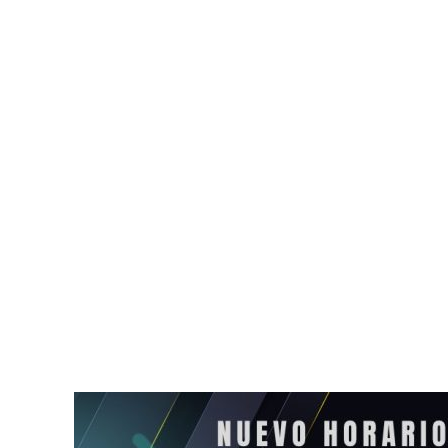
Investigan nexos en caso
Localizan to
de Valeria Márquez
en la basura