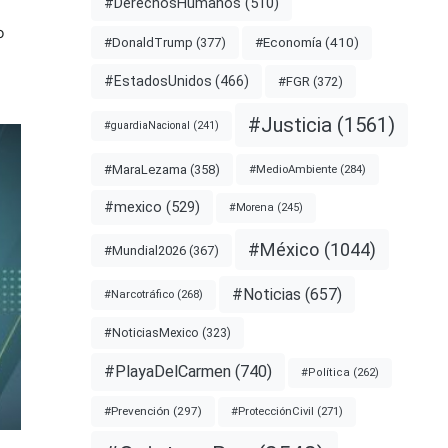
#DerechosHumanos
(510)
o
#Economía
(410)
#DonaldTrump
(377)
#EstadosUnidos
(466)
#FGR
(372)
#Justicia
(1561)
#guardiaNacional
(241)
#MaraLezama
(358)
#MedioAmbiente
(284)
#mexico
(529)
#Morena
(245)
#México
(1044)
#Mundial2026
(367)
#Noticias
(657)
#Narcotráfico
(268)
#NoticiasMexico
(323)
#PlayaDelCarmen
(740)
#Política
(262)
#Prevención
(297)
#ProtecciónCivil
(271)