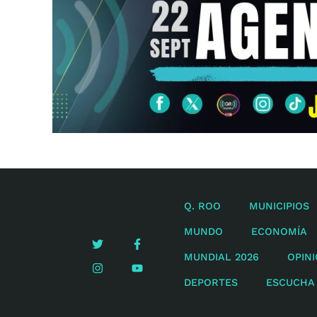
Q. ROO
MUNICIPIOS
MUNDO
ECONOMÍA
MUNDIAL 2026
OPIN
DEPORTES
ESCUCHA