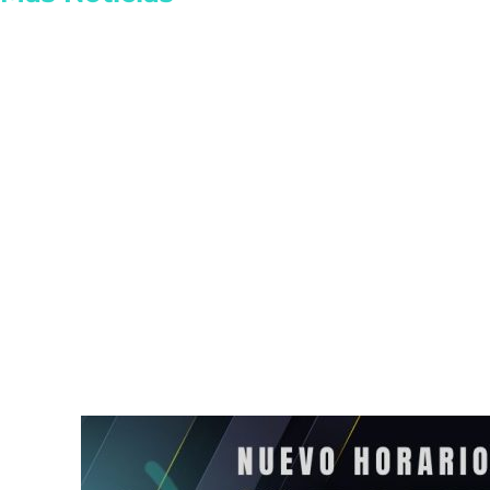
Reactivan las actividades
Plataforma di
de EE.UU. en Michoacán por
notarías mun
seguridad
Playa del C