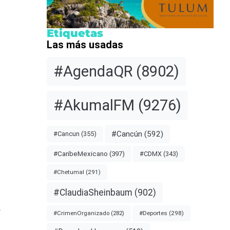
Etiquetas
Las más usadas
#AgendaQR
(8902)
#AkumalFM
(9276)
#Cancún
(592)
#Cancun
(355)
#CDMX
(343)
#CaribeMexicano
(397)
#Chetumal
(291)
#ClaudiaSheinbaum
(902)
a
#Deportes
(298)
#CrimenOrganizado
(282)