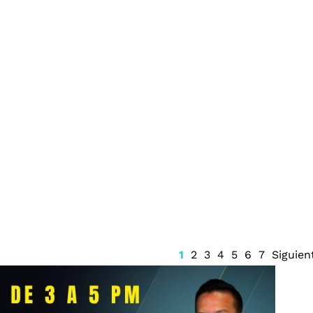
gital vigilará
Prisión preventiva para
icipales en
Ángel Aguirre
armen
1
2
3
4
5
6
7
Siguien