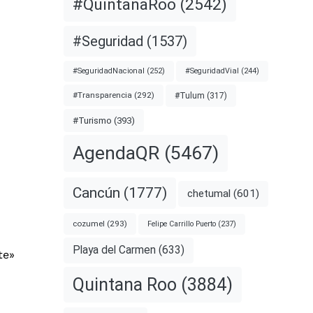
#QuintanaRoo
(2542)
#Seguridad
(1537)
#SeguridadNacional
(252)
#SeguridadVial
(244)
#Transparencia
(292)
#Tulum
(317)
#Turismo
(393)
AgendaQR
(5467)
Cancún
(1777)
chetumal
(601)
cozumel
(293)
Felipe Carrillo Puerto
(237)
Playa del Carmen
(633)
te»
Quintana Roo
(3884)