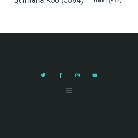
Quintana Roo
(3884)
Tulum
(912)