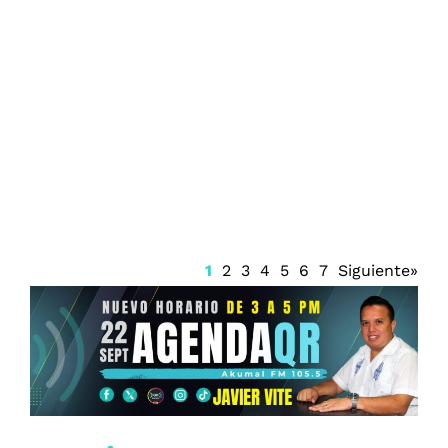
Juzgado emite suspensión del Sistema
Anticorrupción Quintana Roo y frena
renovación del CPC
1
2
3
4
5
6
7
Siguiente»