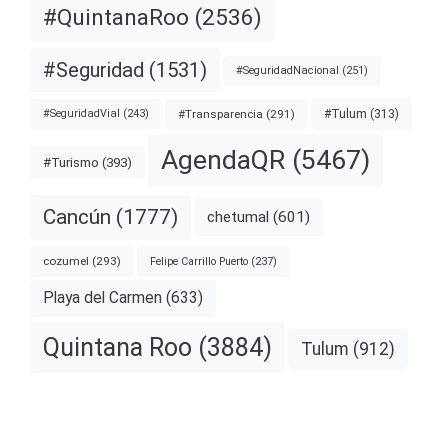
#QuintanaRoo
(2536)
#Seguridad
(1531)
#SeguridadNacional
(251)
#Transparencia
(291)
#Tulum
(313)
#SeguridadVial
(243)
AgendaQR
(5467)
#Turismo
(393)
Cancún
(1777)
chetumal
(601)
cozumel
(293)
Felipe Carrillo Puerto
(237)
Playa del Carmen
(633)
Quintana Roo
(3884)
Tulum
(912)