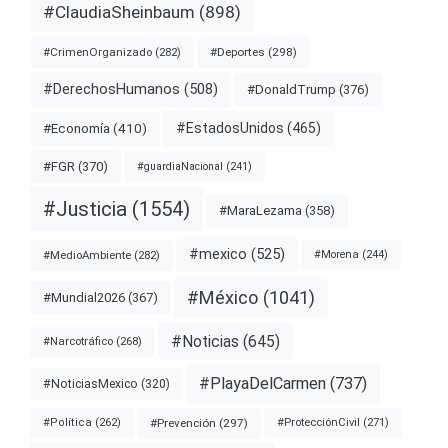
#ClaudiaSheinbaum
(898)
#Deportes
(298)
#CrimenOrganizado
(282)
#DerechosHumanos
(508)
#DonaldTrump
(376)
#EstadosUnidos
(465)
#Economía
(410)
#FGR
(370)
#guardiaNacional
(241)
#Justicia
(1554)
#MaraLezama
(358)
#mexico
(525)
#MedioAmbiente
(282)
#Morena
(244)
#México
(1041)
#Mundial2026
(367)
#Noticias
(645)
#Narcotráfico
(268)
#PlayaDelCarmen
(737)
#NoticiasMexico
(320)
#Prevención
(297)
#ProtecciónCivil
(271)
#Política
(262)