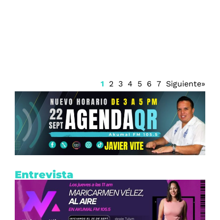
Renueva Isaac del Toro con UAE Team
Emirates hasta 2031
1
2
3
4
5
6
7
Siguiente»
Entrevista