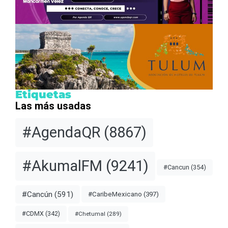
Etiquetas
Las más usadas
#AgendaQR
(8867)
#AkumalFM
(9241)
#Cancun
(354)
#Cancún
(591)
#CaribeMexicano
(397)
#CDMX
(342)
#Chetumal
(289)