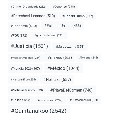
#Deportes
(298)
#CrimenOrganizado
(282)
#DerechosHumanos
(510)
#DonaldTrump
(377)
#EstadosUnidos
(466)
#Economía
(410)
#FGR
(372)
#guardiaNacional
(241)
#Justicia
(1561)
#MaraLezama
(358)
#mexico
(529)
#MedioAmbiente
(284)
#Morena
(245)
#México
(1044)
#Mundial2026
(367)
#Noticias
(657)
#Narcotráfico
(268)
#PlayaDelCarmen
(740)
#NoticiasMexico
(323)
#Prevención
(297)
#ProtecciónCivil
(271)
#Política
(262)
#QuintanaRoo
(2542)