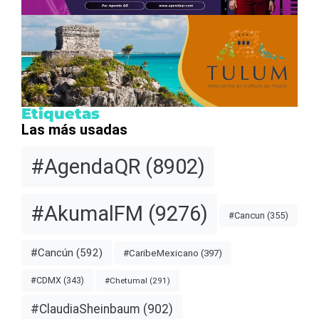
Etiquetas
Las más usadas
#AgendaQR
(8902)
#AkumalFM
(9276)
#Cancun
(355)
#Cancún
(592)
#CaribeMexicano
(397)
#CDMX
(343)
#Chetumal
(291)
#ClaudiaSheinbaum
(902)