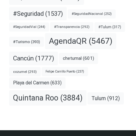
#Seguridad
(1537)
#SeguridadNacional
(252)
#Transparencia
(292)
#Tulum
(317)
#SeguridadVial
(244)
AgendaQR
(5467)
#Turismo
(393)
Cancún
(1777)
chetumal
(601)
cozumel
(293)
Felipe Carrillo Puerto
(237)
Playa del Carmen
(633)
Quintana Roo
(3884)
Tulum
(912)