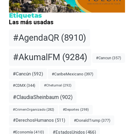
Etiquetas
Las más usadas
#AgendaQR
(8910)
#AkumalFM
(9284)
#Cancun
(357)
#Cancún
(592)
#CaribeMexicano
(397)
#CDMX
(344)
#Chetumal
(292)
#ClaudiaSheinbaum
(902)
#Deportes
(298)
#CrimenOrganizado
(282)
#DerechosHumanos
(511)
#DonaldTrump
(377)
#EstadosUnidos
(466)
#Economía
(410)