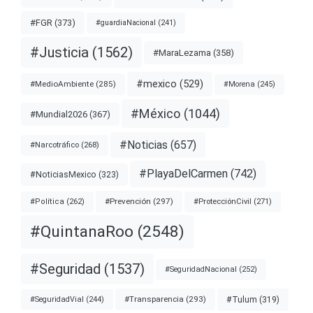
#FGR
(373)
#guardiaNacional
(241)
#Justicia
(1562)
#MaraLezama
(358)
#mexico
(529)
#MedioAmbiente
(285)
#Morena
(245)
#México
(1044)
#Mundial2026
(367)
#Noticias
(657)
#Narcotráfico
(268)
#PlayaDelCarmen
(742)
#NoticiasMexico
(323)
#Prevención
(297)
#ProtecciónCivil
(271)
#Política
(262)
#QuintanaRoo
(2548)
#Seguridad
(1537)
#SeguridadNacional
(252)
#Transparencia
(293)
#Tulum
(319)
#SeguridadVial
(244)