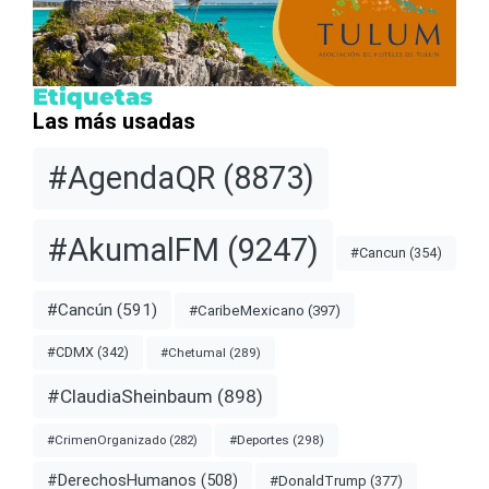
Etiquetas
Las más usadas
#AgendaQR
(8873)
#AkumalFM
(9247)
#Cancun
(354)
#Cancún
(591)
#CaribeMexicano
(397)
#CDMX
(342)
#Chetumal
(289)
#ClaudiaSheinbaum
(898)
#Deportes
(298)
#CrimenOrganizado
(282)
#DerechosHumanos
(508)
#DonaldTrump
(377)