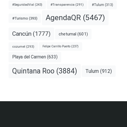
#Transparencia
(291)
#Tulum
(313)
#SeguridadVial
(243)
AgendaQR
(5467)
#Turismo
(393)
Cancún
(1777)
chetumal
(601)
cozumel
(293)
Felipe Carrillo Puerto
(237)
Playa del Carmen
(633)
Quintana Roo
(3884)
Tulum
(912)