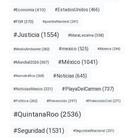
#EstadosUnidos
(466)
#Economía
(410)
#FGR
(370)
#guardiaNacional
(241)
#Justicia
(1554)
#MaraLezama
(358)
#mexico
(525)
#MedioAmbiente
(282)
#Morena
(244)
#México
(1041)
#Mundial2026
(367)
#Noticias
(645)
#Narcotráfico
(268)
#PlayaDelCarmen
(737)
#NoticiasMexico
(321)
#Prevención
(297)
#ProtecciónCivil
(271)
#Política
(262)
#QuintanaRoo
(2536)
#Seguridad
(1531)
#SeguridadNacional
(251)