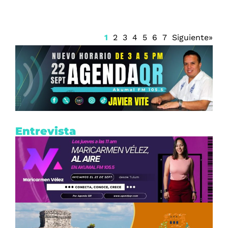
1
2
3
4
5
6
7
Siguiente»
Entrevista