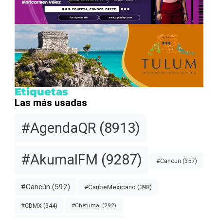
Etiquetas
Las más usadas
#AgendaQR
(8913)
#AkumalFM
(9287)
#Cancun
(357)
#Cancún
(592)
#CaribeMexicano
(398)
#CDMX
(344)
#Chetumal
(292)