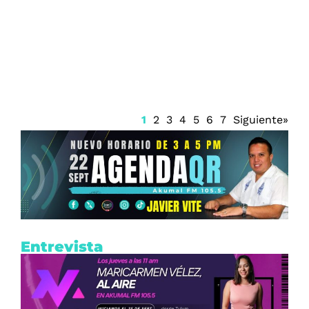
Quintana Roo vigila posible formación
de dos zonas de baja presión en el
Atlántico
1
2
3
4
5
6
7
Siguiente»
Entrevista