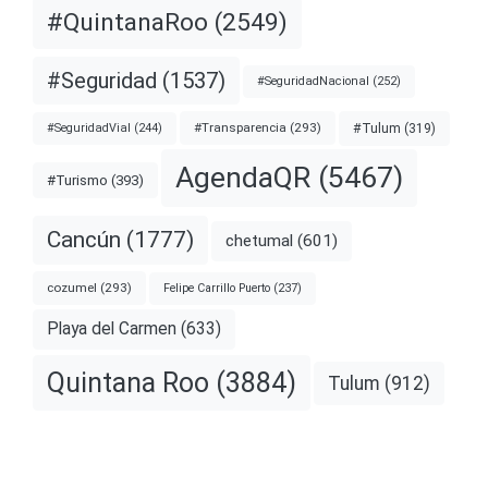
#QuintanaRoo
(2549)
#Seguridad
(1537)
#SeguridadNacional
(252)
#Transparencia
(293)
#Tulum
(319)
#SeguridadVial
(244)
AgendaQR
(5467)
#Turismo
(393)
Cancún
(1777)
chetumal
(601)
cozumel
(293)
Felipe Carrillo Puerto
(237)
Playa del Carmen
(633)
Quintana Roo
(3884)
Tulum
(912)