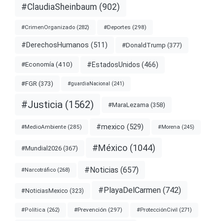
#ClaudiaSheinbaum
(902)
#Deportes
(298)
#CrimenOrganizado
(282)
#DerechosHumanos
(511)
#DonaldTrump
(377)
#EstadosUnidos
(466)
#Economía
(410)
#FGR
(373)
#guardiaNacional
(241)
#Justicia
(1562)
#MaraLezama
(358)
#mexico
(529)
#MedioAmbiente
(285)
#Morena
(245)
#México
(1044)
#Mundial2026
(367)
#Noticias
(657)
#Narcotráfico
(268)
#PlayaDelCarmen
(742)
#NoticiasMexico
(323)
#Prevención
(297)
#ProtecciónCivil
(271)
#Política
(262)