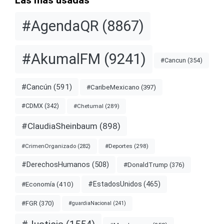
Las más usadas
#AgendaQR
(8867)
#AkumalFM
(9241)
#Cancun
(354)
#Cancún
(591)
#CaribeMexicano
(397)
#CDMX
(342)
#Chetumal
(289)
#ClaudiaSheinbaum
(898)
#Deportes
(298)
#CrimenOrganizado
(282)
#DerechosHumanos
(508)
#DonaldTrump
(376)
#EstadosUnidos
(465)
#Economía
(410)
#FGR
(370)
#guardiaNacional
(241)