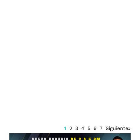
Renueva Isaac del Toro con UAE Team
Emirates hasta 2031
1
2
3
4
5
6
7
Siguiente»