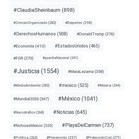
#ClaudiaSheinbaum
(898)
#Deportes
(298)
#CrimenOrganizado
(282)
#DerechosHumanos
(508)
#DonaldTrump
(376)
#EstadosUnidos
(465)
#Economía
(410)
#FGR
(370)
#guardiaNacional
(241)
#Justicia
(1554)
#MaraLezama
(358)
#mexico
(525)
#MedioAmbiente
(282)
#Morena
(244)
#México
(1041)
#Mundial2026
(367)
#Noticias
(645)
#Narcotráfico
(268)
#PlayaDelCarmen
(737)
#NoticiasMexico
(320)
#Prevención
(297)
#ProtecciónCivil
(271)
#Política
(262)