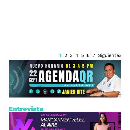
Renueva Isaac del Toro con UAE Team
Emirates hasta 2031
1
2
3
4
5
6
7
Siguiente»
Entrevista