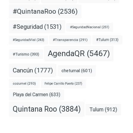
#QuintanaRoo
(2536)
#Seguridad
(1531)
#SeguridadNacional
(251)
#Transparencia
(291)
#Tulum
(313)
#SeguridadVial
(243)
AgendaQR
(5467)
#Turismo
(393)
Cancún
(1777)
chetumal
(601)
cozumel
(293)
Felipe Carrillo Puerto
(237)
Playa del Carmen
(633)
Quintana Roo
(3884)
Tulum
(912)