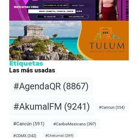
Etiquetas
Las más usadas
#AgendaQR
(8867)
#AkumalFM
(9241)
#Cancun
(354)
#Cancún
(591)
#CaribeMexicano
(397)
#CDMX
(342)
#Chetumal
(289)