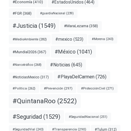
#EstadosUnidos
(464)
#Economía
(410)
#FGR
(368)
#guardiaNacional
(239)
#Justicia
(1549)
#MaraLezama
(358)
#mexico
(523)
#MedioAmbiente
(282)
#Morena
(243)
#México
(1041)
#Mundial2026
(367)
#Noticias
(645)
#Narcotráfico
(268)
#PlayaDelCarmen
(726)
#NoticiasMexico
(317)
#Prevención
(297)
#ProtecciónCivil
(271)
#Política
(262)
#QuintanaRoo
(2522)
#Seguridad
(1529)
#SeguridadNacional
(251)
#Transparencia
(290)
#Tulum
(312)
#SeguridadVial
(243)