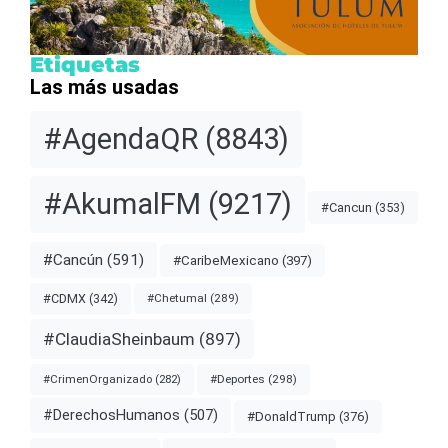
Etiquetas
Las más usadas
#AgendaQR
(8843)
#AkumalFM
(9217)
#Cancun
(353)
#Cancún
(591)
#CaribeMexicano
(397)
#CDMX
(342)
#Chetumal
(289)
#ClaudiaSheinbaum
(897)
#Deportes
(298)
#CrimenOrganizado
(282)
#DerechosHumanos
(507)
#DonaldTrump
(376)