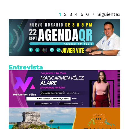
1
2
3
4
5
6
7
Siguiente»
Entrevista