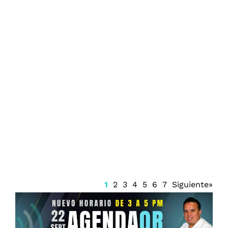
Juzgado emite suspensión del Sistema
Anticorrupción Quintana Roo y frena
renovación del CPC
1
2
3
4
5
6
7
Siguiente»