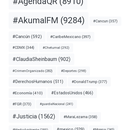
#AgendaQR
(8910)
#AkumalFM
(9284)
#Cancun
(357)
#Cancún
(592)
#CaribeMexicano
(397)
#CDMX
(344)
#Chetumal
(292)
#ClaudiaSheinbaum
(902)
#Deportes
(298)
#CrimenOrganizado
(282)
#DerechosHumanos
(511)
#DonaldTrump
(377)
#EstadosUnidos
(466)
#Economía
(410)
#FGR
(373)
#guardiaNacional
(241)
#Justicia
(1562)
#MaraLezama
(358)
#mexico
(529)
#MedioAmbiente
(285)
#Morena
(245)