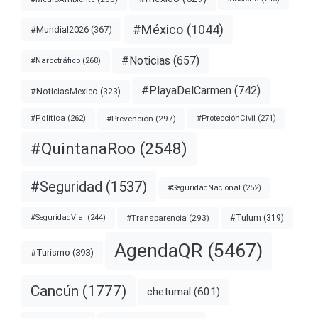
#México
(1044)
#Mundial2026
(367)
#Noticias
(657)
#Narcotráfico
(268)
#PlayaDelCarmen
(742)
#NoticiasMexico
(323)
#Prevención
(297)
#ProtecciónCivil
(271)
#Política
(262)
#QuintanaRoo
(2548)
#Seguridad
(1537)
#SeguridadNacional
(252)
#Transparencia
(293)
#Tulum
(319)
#SeguridadVial
(244)
AgendaQR
(5467)
#Turismo
(393)
Cancún
(1777)
chetumal
(601)