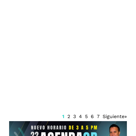
Exgobernador de Guerrero ordenó
desaparecer evidencias del caso
Ayotzinapa: FGR
1
2
3
4
5
6
7
Siguiente»