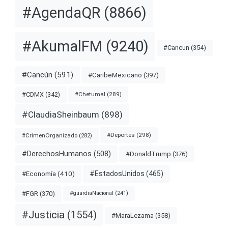
#AgendaQR
(8866)
#AkumalFM
(9240)
#Cancun
(354)
#Cancún
(591)
#CaribeMexicano
(397)
#CDMX
(342)
#Chetumal
(289)
#ClaudiaSheinbaum
(898)
#Deportes
(298)
#CrimenOrganizado
(282)
#DerechosHumanos
(508)
#DonaldTrump
(376)
#EstadosUnidos
(465)
#Economía
(410)
#FGR
(370)
#guardiaNacional
(241)
#Justicia
(1554)
#MaraLezama
(358)