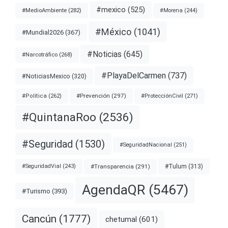
#mexico
(525)
#MedioAmbiente
(282)
#Morena
(244)
#México
(1041)
#Mundial2026
(367)
#Noticias
(645)
#Narcotráfico
(268)
#PlayaDelCarmen
(737)
#NoticiasMexico
(320)
#Prevención
(297)
#ProtecciónCivil
(271)
#Política
(262)
#QuintanaRoo
(2536)
#Seguridad
(1530)
#SeguridadNacional
(251)
#Transparencia
(291)
#Tulum
(313)
#SeguridadVial
(243)
AgendaQR
(5467)
#Turismo
(393)
Cancún
(1777)
chetumal
(601)