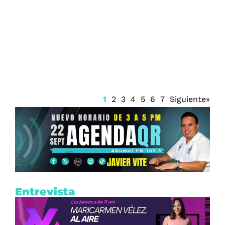
Juzgado emite suspensión del Sistema
Anticorrupción Quintana Roo y frena
renovación del CPC
1
2
3
4
5
6
7
Siguiente»
Entrevista