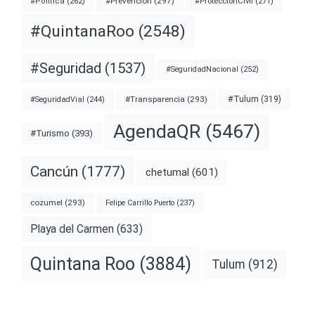
#Prevención
(297)
#ProtecciónCivil
(271)
#Política
(262)
#QuintanaRoo
(2548)
#Seguridad
(1537)
#SeguridadNacional
(252)
#Transparencia
(293)
#Tulum
(319)
#SeguridadVial
(244)
AgendaQR
(5467)
#Turismo
(393)
Cancún
(1777)
chetumal
(601)
cozumel
(293)
Felipe Carrillo Puerto
(237)
Playa del Carmen
(633)
Quintana Roo
(3884)
Tulum
(912)