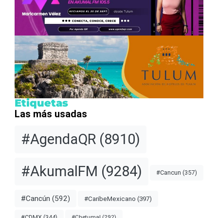
Etiquetas
Las más usadas
#AgendaQR
(8910)
#AkumalFM
(9284)
#Cancun
(357)
#Cancún
(592)
#CaribeMexicano
(397)
#CDMX
(344)
#Chetumal
(292)