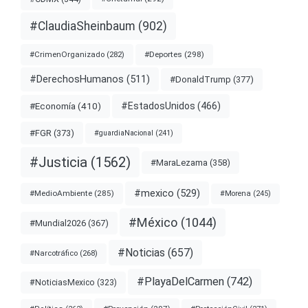
#ClaudiaSheinbaum
(902)
#Deportes
(298)
#CrimenOrganizado
(282)
#DerechosHumanos
(511)
#DonaldTrump
(377)
#EstadosUnidos
(466)
#Economía
(410)
#FGR
(373)
#guardiaNacional
(241)
#Justicia
(1562)
#MaraLezama
(358)
#mexico
(529)
#MedioAmbiente
(285)
#Morena
(245)
#México
(1044)
#Mundial2026
(367)
#Noticias
(657)
#Narcotráfico
(268)
#PlayaDelCarmen
(742)
#NoticiasMexico
(323)