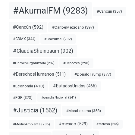
#AkumalFM
(9283)
#Cancun
(357)
#Cancún
(592)
#CaribeMexicano
(397)
#CDMX
(344)
#Chetumal
(292)
#ClaudiaSheinbaum
(902)
#Deportes
(298)
#CrimenOrganizado
(282)
#DerechosHumanos
(511)
#DonaldTrump
(377)
#EstadosUnidos
(466)
#Economía
(410)
#FGR
(373)
#guardiaNacional
(241)
#Justicia
(1562)
#MaraLezama
(358)
#mexico
(529)
#MedioAmbiente
(285)
#Morena
(245)