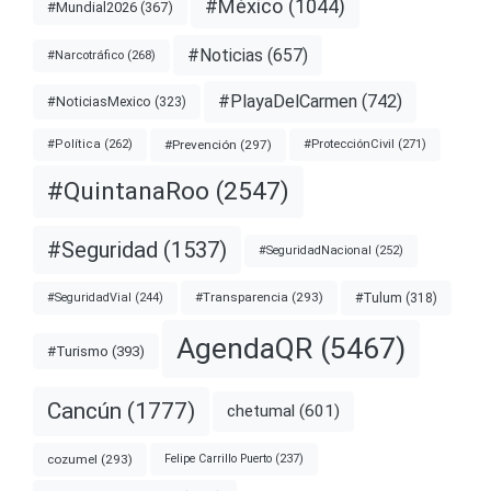
#México
(1044)
#Mundial2026
(367)
#Noticias
(657)
#Narcotráfico
(268)
#PlayaDelCarmen
(742)
#NoticiasMexico
(323)
#Prevención
(297)
#ProtecciónCivil
(271)
#Política
(262)
#QuintanaRoo
(2547)
#Seguridad
(1537)
#SeguridadNacional
(252)
#Transparencia
(293)
#Tulum
(318)
#SeguridadVial
(244)
AgendaQR
(5467)
#Turismo
(393)
Cancún
(1777)
chetumal
(601)
cozumel
(293)
Felipe Carrillo Puerto
(237)