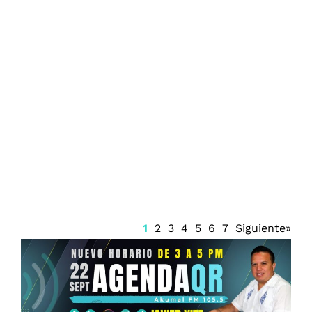
Encabeza la FGE las quejas ante la
CDHEQROO en Playa del Carmen
1
2
3
4
5
6
7
Siguiente»