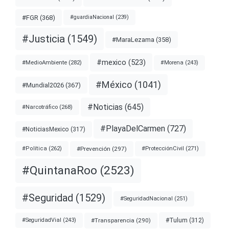
#FGR
(368)
#guardiaNacional
(239)
#Justicia
(1549)
#MaraLezama
(358)
#mexico
(523)
#MedioAmbiente
(282)
#Morena
(243)
#México
(1041)
#Mundial2026
(367)
#Noticias
(645)
#Narcotráfico
(268)
#PlayaDelCarmen
(727)
#NoticiasMexico
(317)
#Prevención
(297)
#ProtecciónCivil
(271)
#Política
(262)
#QuintanaRoo
(2523)
#Seguridad
(1529)
#SeguridadNacional
(251)
#Transparencia
(290)
#Tulum
(312)
#SeguridadVial
(243)