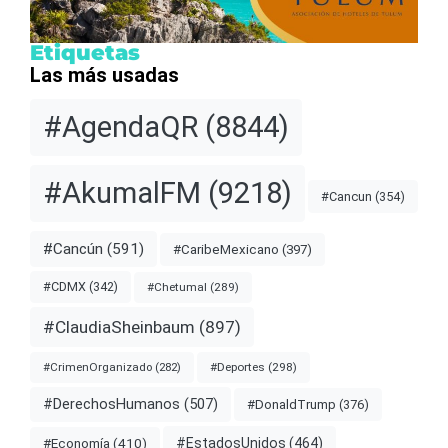
Etiquetas
Las más usadas
#AgendaQR
(8844)
#AkumalFM
(9218)
#Cancun
(354)
#Cancún
(591)
#CaribeMexicano
(397)
#CDMX
(342)
#Chetumal
(289)
#ClaudiaSheinbaum
(897)
#Deportes
(298)
#CrimenOrganizado
(282)
#DerechosHumanos
(507)
#DonaldTrump
(376)
#EstadosUnidos
(464)
#Economía
(410)