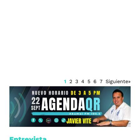
Firma Trump decreto sobre ciudadanía
por nacimiento
1
2
3
4
5
6
7
Siguiente»
Entrevista