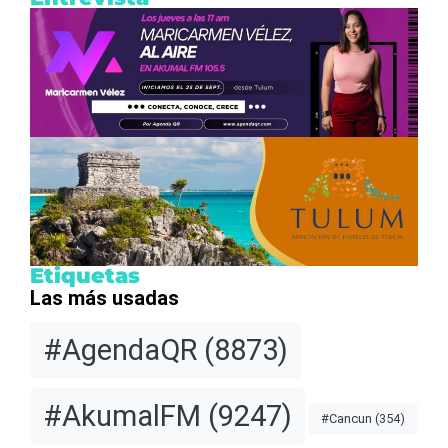
Etiquetas
Las más usadas
#AgendaQR
(8873)
#AkumalFM
(9247)
#Cancun
(354)