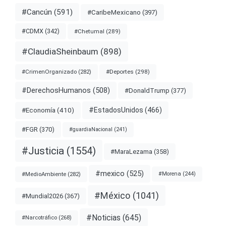
#Cancún
(591)
#CaribeMexicano
(397)
#CDMX
(342)
#Chetumal
(289)
#ClaudiaSheinbaum
(898)
#Deportes
(298)
#CrimenOrganizado
(282)
#DerechosHumanos
(508)
#DonaldTrump
(377)
#EstadosUnidos
(466)
#Economía
(410)
#FGR
(370)
#guardiaNacional
(241)
#Justicia
(1554)
#MaraLezama
(358)
#mexico
(525)
#MedioAmbiente
(282)
#Morena
(244)
#México
(1041)
#Mundial2026
(367)
#Noticias
(645)
#Narcotráfico
(268)