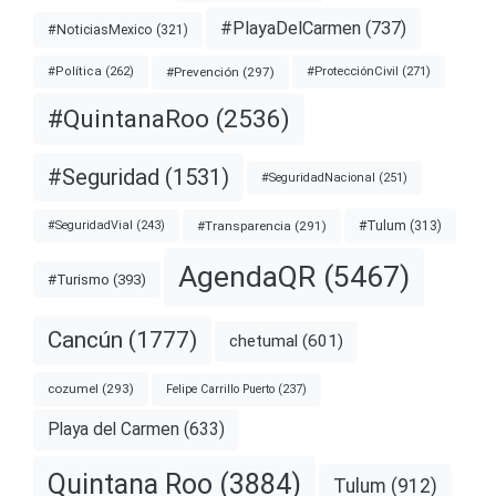
#PlayaDelCarmen
(737)
#NoticiasMexico
(321)
#Prevención
(297)
#ProtecciónCivil
(271)
#Política
(262)
#QuintanaRoo
(2536)
#Seguridad
(1531)
#SeguridadNacional
(251)
#Transparencia
(291)
#Tulum
(313)
#SeguridadVial
(243)
AgendaQR
(5467)
#Turismo
(393)
Cancún
(1777)
chetumal
(601)
cozumel
(293)
Felipe Carrillo Puerto
(237)
Playa del Carmen
(633)
Quintana Roo
(3884)
Tulum
(912)