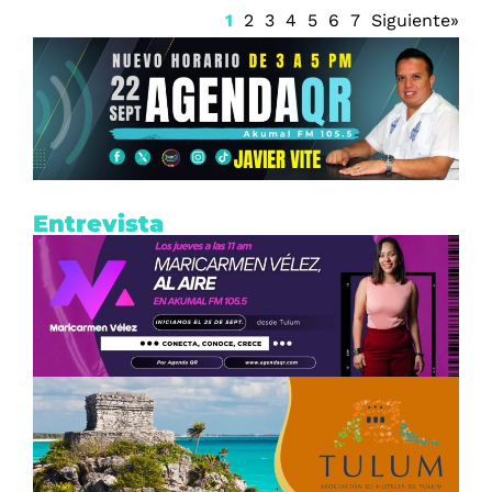
1
2
3
4
5
6
7
Siguiente»
Entrevista