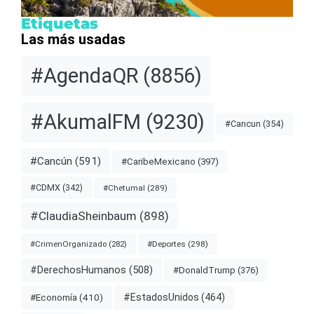
Etiquetas
Las más usadas
#AgendaQR
(8856)
#AkumalFM
(9230)
#Cancun
(354)
#Cancún
(591)
#CaribeMexicano
(397)
#CDMX
(342)
#Chetumal
(289)
#ClaudiaSheinbaum
(898)
#Deportes
(298)
#CrimenOrganizado
(282)
#DerechosHumanos
(508)
#DonaldTrump
(376)
#EstadosUnidos
(464)
#Economía
(410)