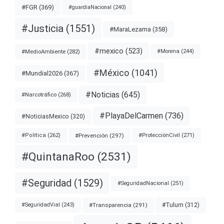
#FGR
(369)
#guardiaNacional
(240)
#Justicia
(1551)
#MaraLezama
(358)
#mexico
(523)
#MedioAmbiente
(282)
#Morena
(244)
#México
(1041)
#Mundial2026
(367)
#Noticias
(645)
#Narcotráfico
(268)
#PlayaDelCarmen
(736)
#NoticiasMexico
(320)
#Prevención
(297)
#ProtecciónCivil
(271)
#Política
(262)
#QuintanaRoo
(2531)
#Seguridad
(1529)
#SeguridadNacional
(251)
#Transparencia
(291)
#Tulum
(312)
#SeguridadVial
(243)