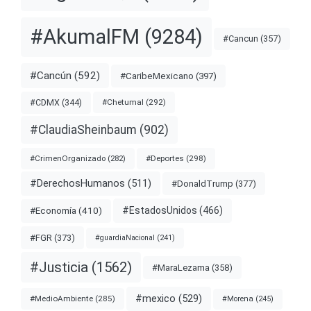
#AkumalFM
(9284)
#Cancun
(357)
#Cancún
(592)
#CaribeMexicano
(397)
#CDMX
(344)
#Chetumal
(292)
#ClaudiaSheinbaum
(902)
#Deportes
(298)
#CrimenOrganizado
(282)
#DerechosHumanos
(511)
#DonaldTrump
(377)
#EstadosUnidos
(466)
#Economía
(410)
#FGR
(373)
#guardiaNacional
(241)
#Justicia
(1562)
#MaraLezama
(358)
#mexico
(529)
#MedioAmbiente
(285)
#Morena
(245)