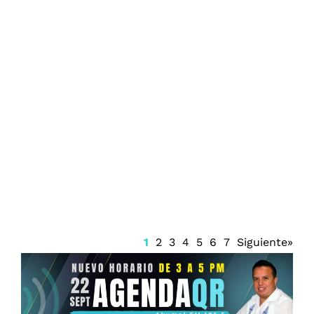
Juzgado emite suspensión del Sistema
Anticorrupción Quintana Roo y frena
renovación del CPC
1
2
3
4
5
6
7
Siguiente»