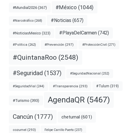
#México
(1044)
#Mundial2026
(367)
#Noticias
(657)
#Narcotráfico
(268)
#PlayaDelCarmen
(742)
#NoticiasMexico
(323)
#Prevención
(297)
#ProtecciónCivil
(271)
#Política
(262)
#QuintanaRoo
(2548)
#Seguridad
(1537)
#SeguridadNacional
(252)
#Transparencia
(293)
#Tulum
(319)
#SeguridadVial
(244)
AgendaQR
(5467)
#Turismo
(393)
Cancún
(1777)
chetumal
(601)
cozumel
(293)
Felipe Carrillo Puerto
(237)