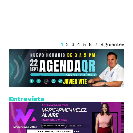
la caída de un pescador al mar en
Dzilam de Bravo
1
2
3
4
5
6
7
Siguiente»
Entrevista