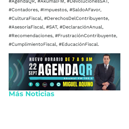
#AgendaQR, #AkumalFM, #DevolucionesSAT,
#Contadores, #Impuestos, #SaldoAFavor,
#CulturaFiscal, #DerechosDelContribuyente,
#AsesoríaFiscal, #SAT, #DeclaraciónAnual,
#Recomendaciones, #FrustraciónContribuyente,
#CumplimientoFiscal, #EducaciónFiscal.
Más Noticias