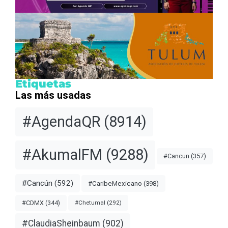
Etiquetas
Las más usadas
#AgendaQR
(8914)
#AkumalFM
(9288)
#Cancun
(357)
#Cancún
(592)
#CaribeMexicano
(398)
#CDMX
(344)
#Chetumal
(292)
#ClaudiaSheinbaum
(902)