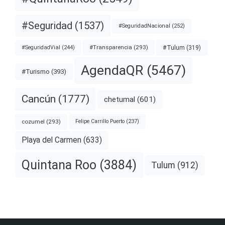
#Seguridad
(1537)
#SeguridadNacional
(252)
#Transparencia
(293)
#Tulum
(319)
#SeguridadVial
(244)
AgendaQR
(5467)
#Turismo
(393)
Cancún
(1777)
chetumal
(601)
cozumel
(293)
Felipe Carrillo Puerto
(237)
Playa del Carmen
(633)
Quintana Roo
(3884)
Tulum
(912)