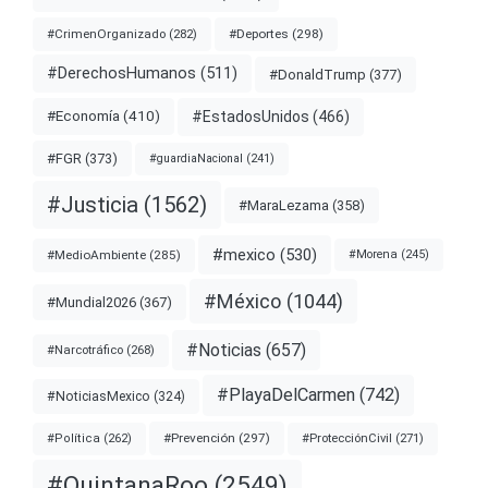
#Deportes
(298)
#CrimenOrganizado
(282)
#DerechosHumanos
(511)
#DonaldTrump
(377)
#EstadosUnidos
(466)
#Economía
(410)
#FGR
(373)
#guardiaNacional
(241)
#Justicia
(1562)
#MaraLezama
(358)
#mexico
(530)
#MedioAmbiente
(285)
#Morena
(245)
#México
(1044)
#Mundial2026
(367)
#Noticias
(657)
#Narcotráfico
(268)
#PlayaDelCarmen
(742)
#NoticiasMexico
(324)
#Prevención
(297)
#ProtecciónCivil
(271)
#Política
(262)
#QuintanaRoo
(2549)