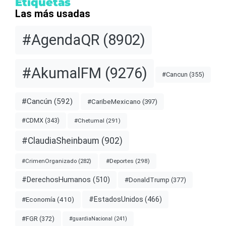
Etiquetas
Las más usadas
#AgendaQR
(8902)
#AkumalFM
(9276)
#Cancun
(355)
#Cancún
(592)
#CaribeMexicano
(397)
#CDMX
(343)
#Chetumal
(291)
#ClaudiaSheinbaum
(902)
#Deportes
(298)
#CrimenOrganizado
(282)
#DerechosHumanos
(510)
#DonaldTrump
(377)
#EstadosUnidos
(466)
#Economía
(410)
#FGR
(372)
#guardiaNacional
(241)