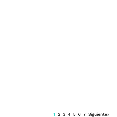
Prisión preventiva para Ángel Aguirre
1
2
3
4
5
6
7
Siguiente»