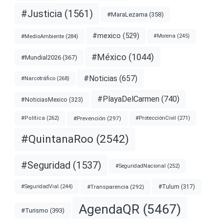
#Justicia
(1561)
#MaraLezama
(358)
#mexico
(529)
#MedioAmbiente
(284)
#Morena
(245)
#México
(1044)
#Mundial2026
(367)
#Noticias
(657)
#Narcotráfico
(268)
#PlayaDelCarmen
(740)
#NoticiasMexico
(323)
#Prevención
(297)
#ProtecciónCivil
(271)
#Política
(262)
#QuintanaRoo
(2542)
#Seguridad
(1537)
#SeguridadNacional
(252)
#Transparencia
(292)
#Tulum
(317)
#SeguridadVial
(244)
AgendaQR
(5467)
#Turismo
(393)