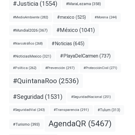
#Justicia
(1554)
#MaraLezama
(358)
#mexico
(525)
#MedioAmbiente
(282)
#Morena
(244)
#México
(1041)
#Mundial2026
(367)
#Noticias
(645)
#Narcotráfico
(268)
#PlayaDelCarmen
(737)
#NoticiasMexico
(321)
#Prevención
(297)
#ProtecciónCivil
(271)
#Política
(262)
#QuintanaRoo
(2536)
#Seguridad
(1531)
#SeguridadNacional
(251)
#Transparencia
(291)
#Tulum
(313)
#SeguridadVial
(243)
AgendaQR
(5467)
#Turismo
(393)