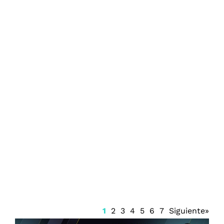
Firma Trump decreto sobre ciudadanía
por nacimiento
1
2
3
4
5
6
7
Siguiente»