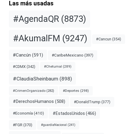
Las más usadas
#AgendaQR
(8873)
#AkumalFM
(9247)
#Cancun
(354)
#Cancún
(591)
#CaribeMexicano
(397)
#CDMX
(342)
#Chetumal
(289)
#ClaudiaSheinbaum
(898)
#Deportes
(298)
#CrimenOrganizado
(282)
#DerechosHumanos
(508)
#DonaldTrump
(377)
#EstadosUnidos
(466)
#Economía
(410)
#FGR
(370)
#guardiaNacional
(241)