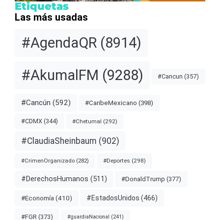
Etiquetas
Las más usadas
#AgendaQR
(8914)
#AkumalFM
(9288)
#Cancun
(357)
#Cancún
(592)
#CaribeMexicano
(398)
#CDMX
(344)
#Chetumal
(292)
#ClaudiaSheinbaum
(902)
#Deportes
(298)
#CrimenOrganizado
(282)
#DerechosHumanos
(511)
#DonaldTrump
(377)
#EstadosUnidos
(466)
#Economía
(410)
#FGR
(373)
#guardiaNacional
(241)