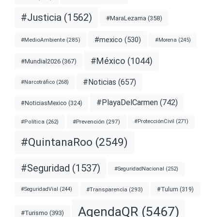
#Justicia
(1562)
#MaraLezama
(358)
#mexico
(530)
#MedioAmbiente
(285)
#Morena
(245)
#México
(1044)
#Mundial2026
(367)
#Noticias
(657)
#Narcotráfico
(268)
#PlayaDelCarmen
(742)
#NoticiasMexico
(324)
#Prevención
(297)
#ProtecciónCivil
(271)
#Política
(262)
#QuintanaRoo
(2549)
#Seguridad
(1537)
#SeguridadNacional
(252)
#Transparencia
(293)
#Tulum
(319)
#SeguridadVial
(244)
AgendaQR
(5467)
#Turismo
(393)