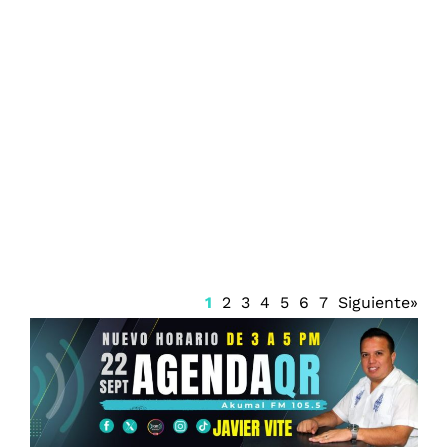
Quintana Roo vigila posible formación
de dos zonas de baja presión en el
Atlántico
1
2
3
4
5
6
7
Siguiente»