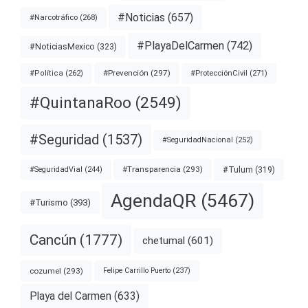
#Noticias
(657)
#Narcotráfico
(268)
#PlayaDelCarmen
(742)
#NoticiasMexico
(323)
#Prevención
(297)
#ProtecciónCivil
(271)
#Política
(262)
#QuintanaRoo
(2549)
#Seguridad
(1537)
#SeguridadNacional
(252)
#Transparencia
(293)
#Tulum
(319)
#SeguridadVial
(244)
AgendaQR
(5467)
#Turismo
(393)
Cancún
(1777)
chetumal
(601)
cozumel
(293)
Felipe Carrillo Puerto
(237)
Playa del Carmen
(633)