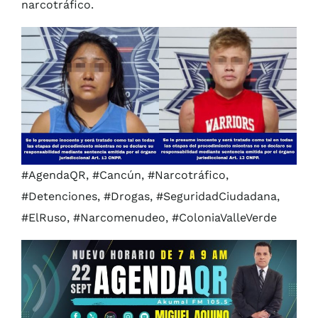
narcotráfico.
#AgendaQR, #Cancún, #Narcotráfico,
#Detenciones, #Drogas, #SeguridadCiudadana,
#ElRuso, #Narcomenudeo, #ColoniaValleVerde