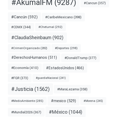
#AkumalFM
(9287)
#Cancun
(357)
#Cancún
(592)
#CaribeMexicano
(398)
#CDMX
(344)
#Chetumal
(292)
#ClaudiaSheinbaum
(902)
#Deportes
(298)
#CrimenOrganizado
(282)
#DerechosHumanos
(511)
#DonaldTrump
(377)
#EstadosUnidos
(466)
#Economía
(410)
#FGR
(373)
#guardiaNacional
(241)
#Justicia
(1562)
#MaraLezama
(358)
#mexico
(529)
#MedioAmbiente
(285)
#Morena
(245)
#México
(1044)
#Mundial2026
(367)