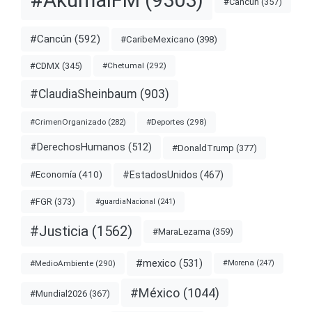
#AkumalFM
(9303)
#Cancun
(357)
#Cancún
(592)
#CaribeMexicano
(398)
#CDMX
(345)
#Chetumal
(292)
#ClaudiaSheinbaum
(903)
#Deportes
(298)
#CrimenOrganizado
(282)
#DerechosHumanos
(512)
#DonaldTrump
(377)
#EstadosUnidos
(467)
#Economía
(410)
#FGR
(373)
#guardiaNacional
(241)
#Justicia
(1562)
#MaraLezama
(359)
#mexico
(531)
#MedioAmbiente
(290)
#Morena
(247)
#México
(1044)
#Mundial2026
(367)