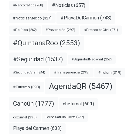
#Noticias
(657)
#Narcotráfico
(268)
#PlayaDelCarmen
(743)
#NoticiasMexico
(327)
#Prevención
(297)
#ProtecciónCivil
(271)
#Política
(262)
#QuintanaRoo
(2553)
#Seguridad
(1537)
#SeguridadNacional
(252)
#Transparencia
(295)
#Tulum
(319)
#SeguridadVial
(244)
AgendaQR
(5467)
#Turismo
(393)
Cancún
(1777)
chetumal
(601)
cozumel
(293)
Felipe Carrillo Puerto
(237)
Playa del Carmen
(633)