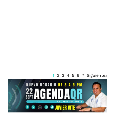
Incrementan las alertas sanitarias por
infecciones bacterianas en estados de la
Costa del Golfo
1
2
3
4
5
6
7
Siguiente»