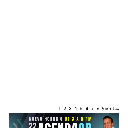
Diputada Lili Mis Martínez sufre choque
vehicular
1
2
3
4
5
6
7
Siguiente»