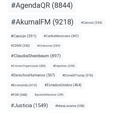
#AgendaQR
(8844)
#AkumalFM
(9218)
#Cancun
(354)
#Cancún
(591)
#CaribeMexicano
(397)
#CDMX
(342)
#Chetumal
(289)
#ClaudiaSheinbaum
(897)
#Deportes
(298)
#CrimenOrganizado
(282)
#DerechosHumanos
(507)
#DonaldTrump
(376)
#EstadosUnidos
(464)
#Economía
(410)
#FGR
(368)
#guardiaNacional
(239)
#Justicia
(1549)
#MaraLezama
(358)