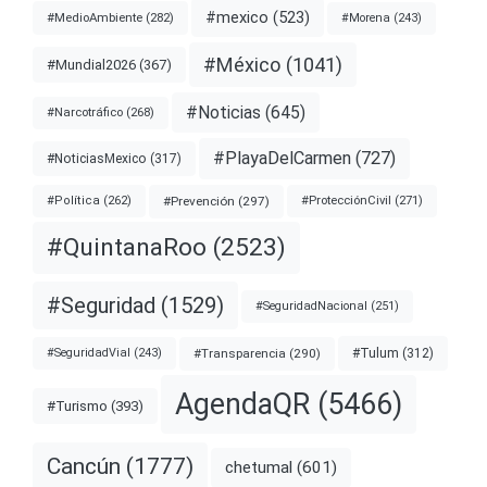
#mexico
(523)
#MedioAmbiente
(282)
#Morena
(243)
#México
(1041)
#Mundial2026
(367)
#Noticias
(645)
#Narcotráfico
(268)
#PlayaDelCarmen
(727)
#NoticiasMexico
(317)
#Prevención
(297)
#ProtecciónCivil
(271)
#Política
(262)
#QuintanaRoo
(2523)
#Seguridad
(1529)
#SeguridadNacional
(251)
#Transparencia
(290)
#Tulum
(312)
#SeguridadVial
(243)
AgendaQR
(5466)
#Turismo
(393)
Cancún
(1777)
chetumal
(601)