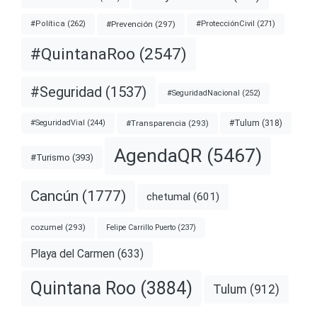
#Prevención
(297)
#ProtecciónCivil
(271)
#Política
(262)
#QuintanaRoo
(2547)
#Seguridad
(1537)
#SeguridadNacional
(252)
#Transparencia
(293)
#Tulum
(318)
#SeguridadVial
(244)
AgendaQR
(5467)
#Turismo
(393)
Cancún
(1777)
chetumal
(601)
cozumel
(293)
Felipe Carrillo Puerto
(237)
Playa del Carmen
(633)
Quintana Roo
(3884)
Tulum
(912)