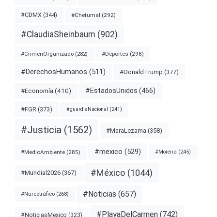
#CDMX
(344)
#Chetumal
(292)
#ClaudiaSheinbaum
(902)
#Deportes
(298)
#CrimenOrganizado
(282)
#DerechosHumanos
(511)
#DonaldTrump
(377)
#EstadosUnidos
(466)
#Economía
(410)
#FGR
(373)
#guardiaNacional
(241)
#Justicia
(1562)
#MaraLezama
(358)
#mexico
(529)
#MedioAmbiente
(285)
#Morena
(245)
#México
(1044)
#Mundial2026
(367)
#Noticias
(657)
#Narcotráfico
(268)
#PlayaDelCarmen
(742)
#NoticiasMexico
(323)