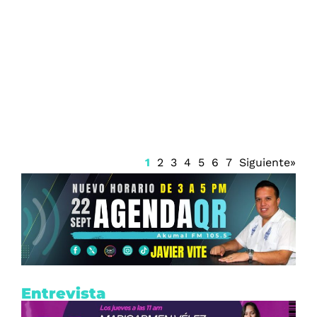
Encabeza la FGE las quejas ante la
CDHEQROO en Playa del Carmen
1
2
3
4
5
6
7
Siguiente»
Entrevista