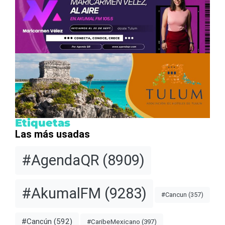
Etiquetas
Las más usadas
#AgendaQR
(8909)
#AkumalFM
(9283)
#Cancun
(357)
#Cancún
(592)
#CaribeMexicano
(397)