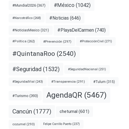
#México
(1042)
#Mundial2026
(367)
#Noticias
(646)
#Narcotráfico
(268)
#PlayaDelCarmen
(740)
#NoticiasMexico
(321)
#Prevención
(297)
#ProtecciónCivil
(271)
#Política
(262)
#QuintanaRoo
(2540)
#Seguridad
(1532)
#SeguridadNacional
(251)
#Transparencia
(291)
#Tulum
(315)
#SeguridadVial
(243)
AgendaQR
(5467)
#Turismo
(393)
Cancún
(1777)
chetumal
(601)
cozumel
(293)
Felipe Carrillo Puerto
(237)