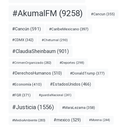
#AkumalFM
(9258)
#Cancun
(355)
#Cancún
(591)
#CaribeMexicano
(397)
#CDMX
(342)
#Chetumal
(290)
#ClaudiaSheinbaum
(901)
#Deportes
(298)
#CrimenOrganizado
(282)
#DerechosHumanos
(510)
#DonaldTrump
(377)
#EstadosUnidos
(466)
#Economía
(410)
#FGR
(371)
#guardiaNacional
(241)
#Justicia
(1556)
#MaraLezama
(358)
#mexico
(529)
#MedioAmbiente
(283)
#Morena
(244)