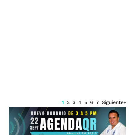
El gobierno de México y Perú reanuda
nexos diplomáticos oficiales
1
2
3
4
5
6
7
Siguiente»